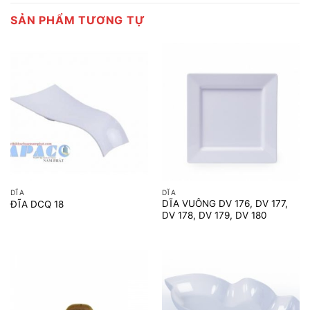
SẢN PHẨM TƯƠNG TỰ
DĨA
DĨA
DĨA VUÔNG DV 176, DV 177,
ĐĨA DCQ 18
DV 178, DV 179, DV 180