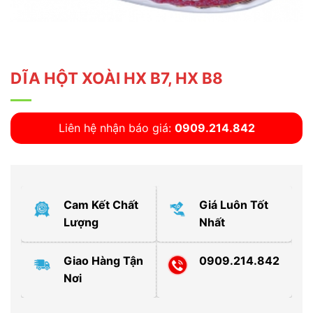
DĨA HỘT XOÀI HX B7, HX B8
Liên hệ nhận báo giá:
0909.214.842
Cam Kết Chất
Giá Luôn Tốt
Lượng
Nhất
Giao Hàng Tận
0909.214.842
Nơi