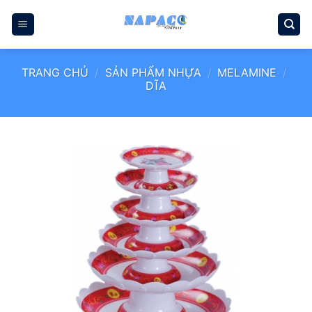
Bỏ
qua
nội
dung
TRANG CHỦ
/
SẢN PHẨM NHỰA
/
MELAMINE
/
DĨA