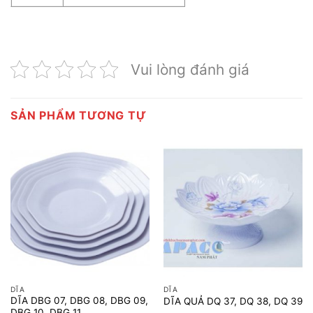
Vui lòng đánh giá
SẢN PHẨM TƯƠNG TỰ
DĨA
DĨA
DĨA DBG 07, DBG 08, DBG 09,
DĨA QUẢ DQ 37, DQ 38, DQ 39
DBG 10, DBG 11