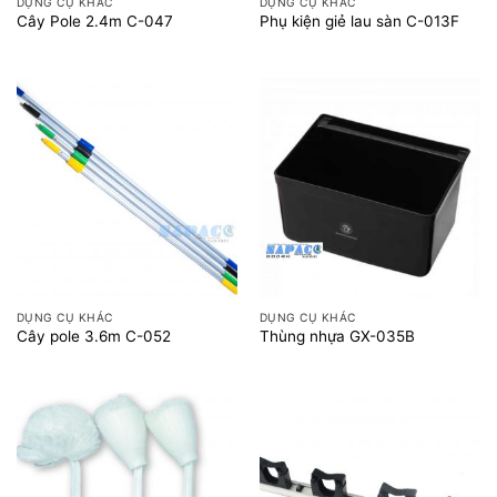
DỤNG CỤ KHÁC
DỤNG CỤ KHÁC
Cây Pole 2.4m C-047
Phụ kiện giẻ lau sàn C-013F
DỤNG CỤ KHÁC
DỤNG CỤ KHÁC
Cây pole 3.6m C-052
Thùng nhựa GX-035B