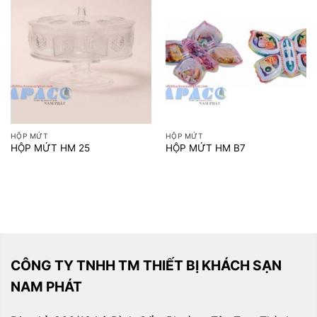
HỘP MỨT
HỘP MỨT
HỘP MỨT HM 25
HỘP MỨT HM B7
CÔNG TY TNHH TM THIẾT BỊ KHÁCH SẠN
NAM PHÁT