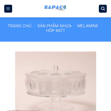
Bỏ
qua
nội
dung
TRANG CHỦ
/
SẢN PHẨM NHỰA
/
MELAMINE
/
HỘP MỨT