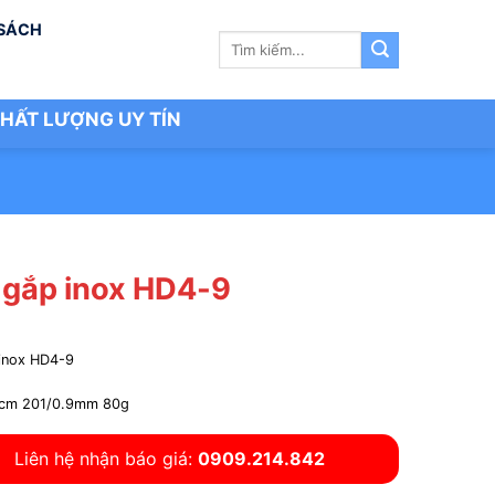
 SÁCH
Tìm
kiếm:
HẤT LƯỢNG UY TÍN
 gắp inox HD4-9
inox HD4-9
cm 201/0.9mm 80g
Liên hệ nhận báo giá:
0909.214.842