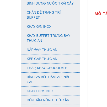
BÌNH ĐỰNG NƯỚC TRÁI CÂY
CHÂN ĐẾ TRANG TRÍ
MÔ T
BUFFET
KHAY G/N INOX
KHAY BUFFET TRƯNG BÀY
THỨC ĂN
NẮP ĐẬY THỨC ĂN
KẸP GẮP THỨC ĂN
THÁP, KHAY CHOCOLATE
BÌNH VÀ BẾP HÂM VỚI NẤU
CAFE
KHAY CƠM INOX
ĐÈN HÂM NÓNG THỨC ĂN