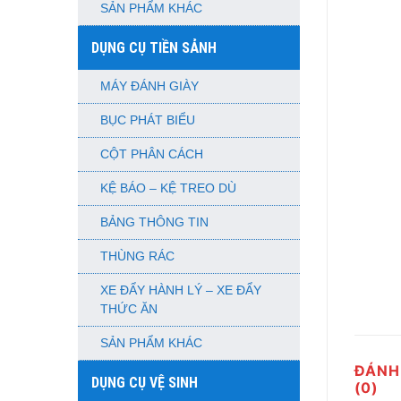
SẢN PHẨM KHÁC
DỤNG CỤ TIỀN SẢNH
MÁY ĐÁNH GIÀY
BỤC PHÁT BIỂU
CỘT PHÂN CÁCH
KỆ BÁO – KỆ TREO DÙ
BẢNG THÔNG TIN
THÙNG RÁC
XE ĐẨY HÀNH LÝ – XE ĐẨY
THỨC ĂN
SẢN PHẨM KHÁC
ĐÁNH
DỤNG CỤ VỆ SINH
(0)