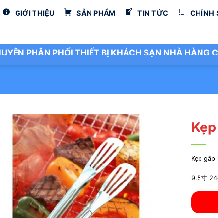
GIỚI THIỆU
SẢN PHẨM
TIN TỨC
CHÍNH
UYÊN PHÂN PHỐI THIẾT BỊ KHÁCH SẠN NHÀ HÀNG C
Kẹp
Kẹp gắp 
9.5寸 24