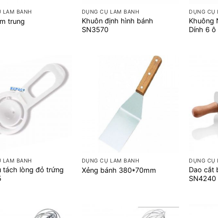
 LÀM BÁNH
DỤNG CỤ LÀM BÁNH
DỤNG CỤ 
Khuôn định hình bánh
Khuông 
m trung
SN3570
Dính 6 ô
+
+
 LÀM BÁNH
DỤNG CỤ LÀM BÁNH
DỤNG CỤ 
 tách lòng đỏ trứng
Dao cắt b
Xẻng bánh 380*70mm
5
SN4240