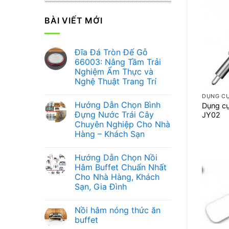
BÀI VIẾT MỚI
Đĩa Đá Tròn Đế Gỗ
66003: Nâng Tầm Trải
Nghiệm Ẩm Thực và
+
Nghệ Thuật Trang Trí
Không
DỤNG CỤ
có
Hướng Dẫn Chọn Bình
Dụng cụ
bình
luận
Đựng Nước Trái Cây
JY02
ở
Chuyên Nghiệp Cho Nhà
Đĩa
Đá
Hàng – Khách Sạn
Tròn
Đế
Không
Gỗ
có
Hướng Dẫn Chọn Nồi
66003:
bình
Nâng
luận
Hâm Buffet Chuẩn Nhất
ở
Tầm
Cho Nhà Hàng, Khách
Hướng
Trải
Dẫn
Nghiệm
Sạn, Gia Đình
Chọn
Ẩm
Bình
Không
Thực
Đựng
có
và
Nồi hâm nóng thức ăn
Nước
bình
Nghệ
Trái
luận
Thuật
buffet
ở
Cây
Trang