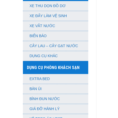
XE THU DỌN ĐỒ DƠ
XE ĐẨY LÀM VỆ SINH
XE VẮT NƯỚC
BIỂN BÁO
CÂY LAU – CÂY GẠT NƯỚC
DỤNG CỤ KHÁC
DỤNG CỤ PHÒNG KHÁCH SẠN
EXTRA BED
BÀN ỦI
BÌNH ĐUN NƯỚC
GIÁ ĐỠ HÀNH LÝ