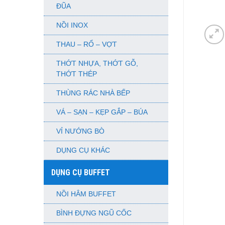
ĐŨA
NỒI INOX
THAU – RỔ – VỢT
THỚT NHỰA, THỚT GỖ,
THỚT THÉP
THÙNG RÁC NHÀ BẾP
VÁ – SẠN – KẸP GẮP – BÚA
VỈ NƯỚNG BÒ
DỤNG CỤ KHÁC
DỤNG CỤ BUFFET
NỒI HÂM BUFFET
BÌNH ĐỰNG NGŨ CỐC