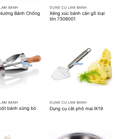
LÀM BÁNH
DỤNG CỤ LÀM BÁNH
Nướng Bánh Chống
Xẻng xúc bánh cán gỗ loại
lớn 7308001
+
LÀM BÁNH
DỤNG CỤ LÀM BÁNH
ột bánh sừng bò
Dụng cụ cắt phô mai IK19