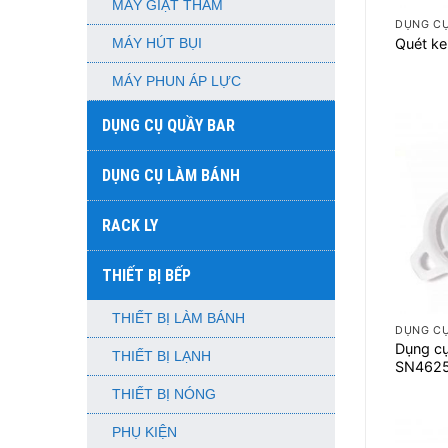
MÁY GIẶT THẢM
DỤNG CỤ
Quét ke
MÁY HÚT BỤI
MÁY PHUN ÁP LỰC
DỤNG CỤ QUẦY BAR
DỤNG CỤ LÀM BÁNH
RACK LY
THIẾT BỊ BẾP
+
THIẾT BỊ LÀM BÁNH
DỤNG CỤ
Dụng cụ
THIẾT BỊ LẠNH
SN462
THIẾT BỊ NÓNG
PHỤ KIỆN