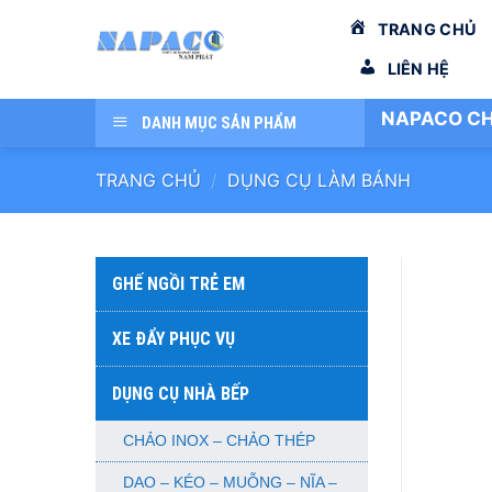
Bỏ
TRANG CHỦ
qua
nội
LIÊN HỆ
dung
NAPACO CH
DANH MỤC SẢN PHẨM
TRANG CHỦ
/
DỤNG CỤ LÀM BÁNH
GHẾ NGỒI TRẺ EM
XE ĐẨY PHỤC VỤ
DỤNG CỤ NHÀ BẾP
CHẢO INOX – CHẢO THÉP
DAO – KÉO – MUỖNG – NĨA –