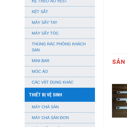
KỆ TREO ÁO VEST
KÉT SẮT
MÁY SẤY TAY
MÁY SẤY TÓC
THÙNG RÁC PHÒNG KHÁCH
SẠN
SẢN
MINI BAR
MÓC ÁO
CÁC VẬT DỤNG KHÁC
THIẾT BỊ VỆ SINH
MÁY CHÀ SÀN
MÁY CHÀ SÀN ĐƠN
+