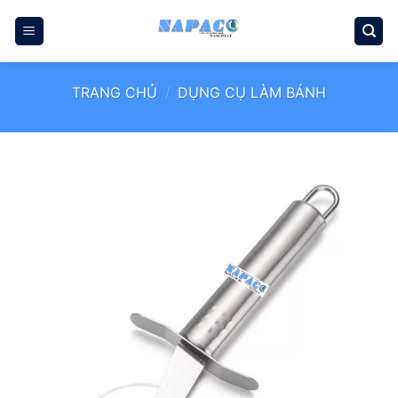
Bỏ
qua
nội
dung
TRANG CHỦ
/
DỤNG CỤ LÀM BÁNH