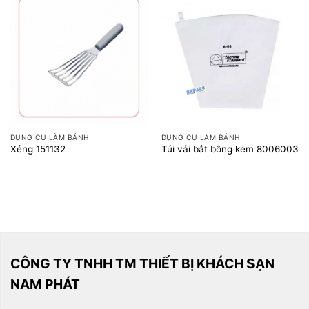
DỤNG CỤ LÀM BÁNH
DỤNG CỤ LÀM BÁNH
Xẻng 151132
Túi vải bắt bông kem 8006003
CÔNG TY TNHH TM THIẾT BỊ KHÁCH SẠN
NAM PHÁT