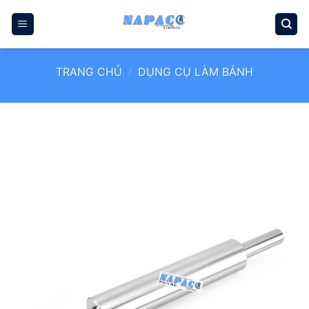
Bỏ
qua
nội
dung
TRANG CHỦ
/
DỤNG CỤ LÀM BÁNH