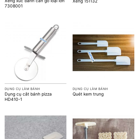
Xẻng xúc bánh cán gỗ loại lớn
Xẻng 151132
7308001
DỤNG CỤ LÀM BÁNH
DỤNG CỤ LÀM BÁNH
Dụng cụ cắt bánh pizza
Quét kem trung
HD410-1