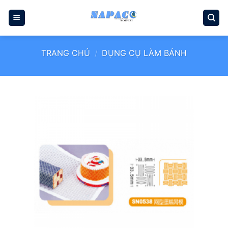
Bỏ
qua
nội
dung
TRANG CHỦ
/
DỤNG CỤ LÀM BÁNH