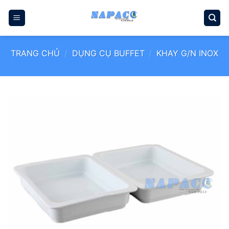
Bỏ
qua
nội
dung
TRANG CHỦ
/
DỤNG CỤ BUFFET
/
KHAY G/N INOX