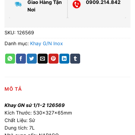
Giao Hàng Tận
0909.214.842
Nơi
SKU:
126569
Danh mục:
Khay G/N Inox
MÔ TẢ
Khay GN sứ 1/1-2 126569
Kích Thước: 530x327x65mm
Chất Liệu: Sứ
Dung tích: 7L