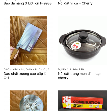
Bào đa năng 3 lưỡi lớn F-9988
Nồi đất vi cá – Cherry
DAO - KÉO - MUỖNG - NĨA - ĐŨA
DỤNG CỤ NHÀ BẾP
Dao chặt xương cao cấp lớn
Nồi đất tráng men đỉnh cạn
G-1
cherry