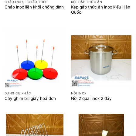
CHẢO INOX - CHẢO THÉP
KẸP GẮP THỨC ĂN
Kẹp gắp thức ăn inox kiểu Hàn
Chảo inox liền khối chống dính
Quốc
DỤNG CỤ KHÁC
NỒI INOX
Cây ghim bill giấy hoá đơn
Nồi 2 quai inox 2 đáy