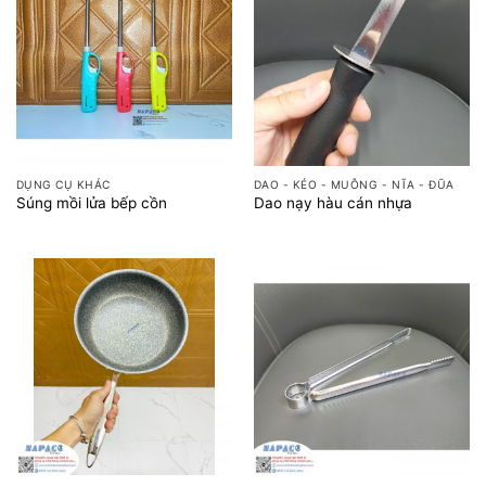
DỤNG CỤ KHÁC
DAO - KÉO - MUỖNG - NĨA - ĐŨA
Súng mồi lửa bếp cồn
Dao nạy hàu cán nhựa