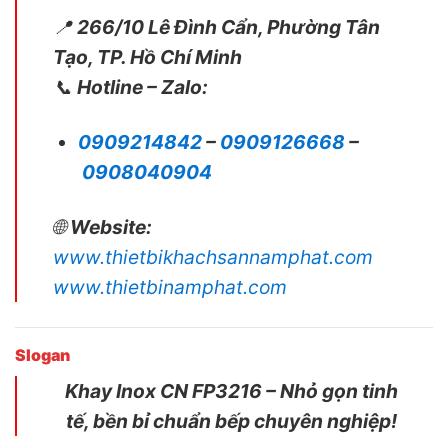
📍
266/10 Lê Đình Cẩn, Phường Tân
Tạo, TP. Hồ Chí Minh
📞
Hotline – Zalo:
0909214842
–
0909126668
–
0908040904
🌐
Website:
www.thietbikhachsannamphat.com
www.thietbinamphat.com
Slogan
Khay Inox CN FP3216 – Nhỏ gọn tinh
tế, bền bỉ chuẩn bếp chuyên nghiệp!