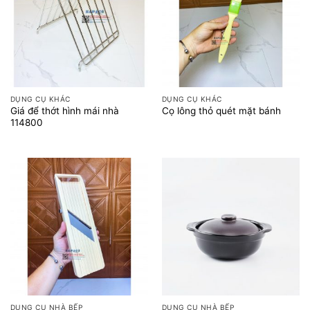
DỤNG CỤ KHÁC
DỤNG CỤ KHÁC
Giá để thớt hình mái nhà
Cọ lông thỏ quét mặt bánh
114800
DỤNG CỤ NHÀ BẾP
DỤNG CỤ NHÀ BẾP