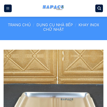
Bỏ
qua
nội
dung
TRANG CHỦ
/
DỤNG CỤ NHÀ BẾP
/
KHAY INOX
CHỮ NHẬT