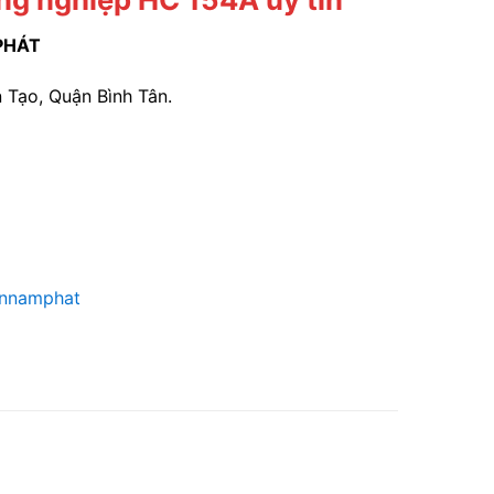
PHÁT
 Tạo, Quận Bình Tân.
annamphat