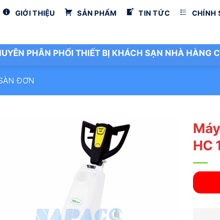
GIỚI THIỆU
SẢN PHẨM
TIN TỨC
CHÍNH
UYÊN PHÂN PHỐI THIẾT BỊ KHÁCH SẠN NHÀ HÀNG C
SÀN ĐƠN
Máy
HC 