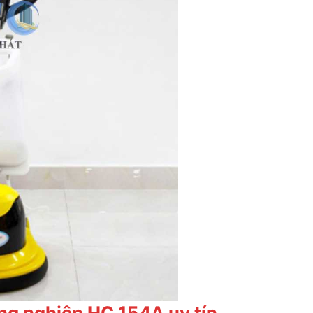
ng nghiệp HC 154A uy tín