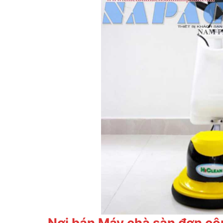
Nơi bán Máy chà sàn đơn cô