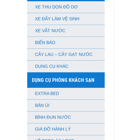
XE THU DỌN ĐỒ DƠ
XE ĐẨY LÀM VỆ SINH
XE VẮT NƯỚC
BIỂN BÁO
CÂY LAU – CÂY GẠT NƯỚC
DỤNG CỤ KHÁC
DỤNG CỤ PHÒNG KHÁCH SẠN
EXTRA BED
BÀN ỦI
BÌNH ĐUN NƯỚC
GIÁ ĐỠ HÀNH LÝ