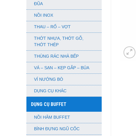
ĐŨA
NỒI INOX
THAU – RỔ – VỢT
THỚT NHỰA, THỚT GỖ,
THỚT THÉP
THÙNG RÁC NHÀ BẾP
VÁ – SẠN – KẸP GẮP – BÚA
VỈ NƯỚNG BÒ
DỤNG CỤ KHÁC
DỤNG CỤ BUFFET
NỒI HÂM BUFFET
BÌNH ĐỰNG NGŨ CỐC