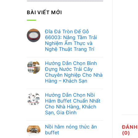
BÀI VIẾT MỚI
Đĩa Đá Tròn Đế Gỗ
66003: Nâng Tầm Trải
Nghiệm Ẩm Thực và
Nghệ Thuật Trang Trí
Không
có
Hướng Dẫn Chọn Bình
bình
luận
Đựng Nước Trái Cây
ở
Chuyên Nghiệp Cho Nhà
Đĩa
Đá
Hàng – Khách Sạn
Tròn
Đế
Không
Gỗ
có
Hướng Dẫn Chọn Nồi
66003:
bình
Nâng
luận
Hâm Buffet Chuẩn Nhất
ở
Tầm
Cho Nhà Hàng, Khách
Hướng
Trải
Dẫn
Nghiệm
Sạn, Gia Đình
Chọn
Ẩm
Bình
Không
Thực
Đựng
có
và
Nồi hâm nóng thức ăn
ĐÁNH
Nước
bình
Nghệ
Trái
luận
Thuật
buffet
(0)
ở
Cây
Trang