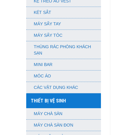
KỆ TREO ÁO VEST
KÉT SẮT
MÁY SẤY TAY
MÁY SẤY TÓC
THÙNG RÁC PHÒNG KHÁCH
SẠN
MINI BAR
MÓC ÁO
CÁC VẬT DỤNG KHÁC
THIẾT BỊ VỆ SINH
MÁY CHÀ SÀN
MÁY CHÀ SÀN ĐƠN