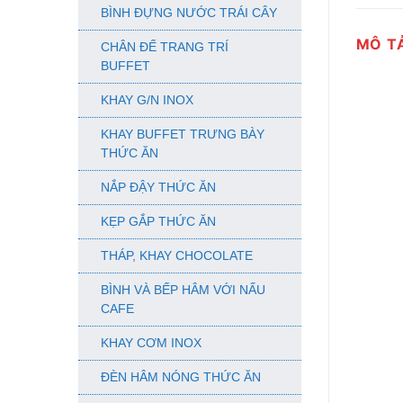
BÌNH ĐỰNG NƯỚC TRÁI CÂY
MÔ T
CHÂN ĐẾ TRANG TRÍ
BUFFET
KHAY G/N INOX
KHAY BUFFET TRƯNG BÀY
THỨC ĂN
NẮP ĐẬY THỨC ĂN
KẸP GẮP THỨC ĂN
THÁP, KHAY CHOCOLATE
BÌNH VÀ BẾP HÂM VỚI NẤU
CAFE
KHAY CƠM INOX
ĐÈN HÂM NÓNG THỨC ĂN