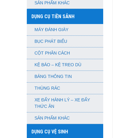
SẢN PHẨM KHÁC
DỤNG CỤ TIỀN SẢNH
MÁY ĐÁNH GIÀY
BỤC PHÁT BIỂU
CỘT PHÂN CÁCH
KỆ BÁO – KỆ TREO DÙ
BẢNG THÔNG TIN
THÙNG RÁC
XE ĐẨY HÀNH LÝ – XE ĐẨY
THỨC ĂN
SẢN PHẨM KHÁC
DỤNG CỤ VỆ SINH