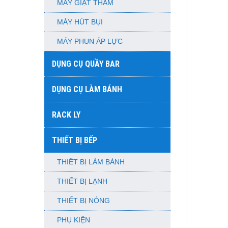
MÁY GIẶT THẢM
MÁY HÚT BỤI
MÁY PHUN ÁP LỰC
DỤNG CỤ QUẦY BAR
DỤNG CỤ LÀM BÁNH
RACK LY
THIẾT BỊ BẾP
THIẾT BỊ LÀM BÁNH
THIẾT BỊ LẠNH
THIẾT BỊ NÓNG
PHỤ KIỆN