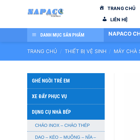
Bỏ
TRANG CHỦ
qua
nội
LIÊN HỆ
dung
NAPACO CH
DANH MỤC SẢN PHẨM
TRANG CHỦ
/
THIẾT BỊ VỆ SINH
/
MÁY CHÀ 
GHẾ NGỒI TRẺ EM
XE ĐẨY PHỤC VỤ
DỤNG CỤ NHÀ BẾP
CHẢO INOX – CHẢO THÉP
DAO – KÉO – MUỖNG – NĨA –