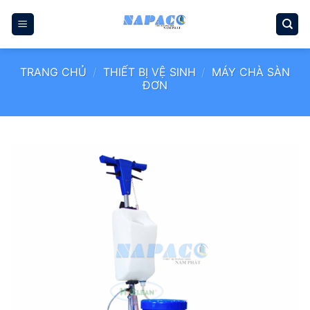
Bỏ
qua
nội
dung
TRANG CHỦ
/
THIẾT BỊ VỆ SINH
/
MÁY CHÀ SÀN
ĐƠN