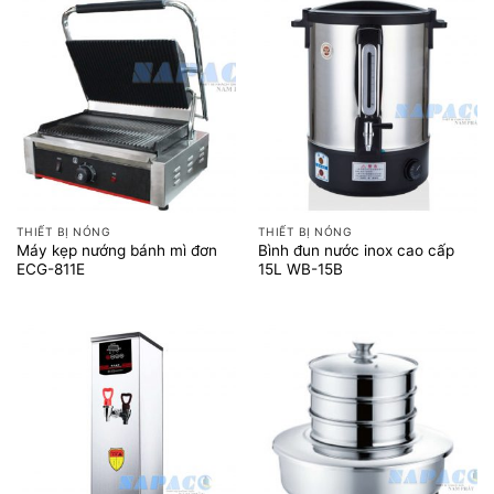
THIẾT BỊ NÓNG
THIẾT BỊ NÓNG
Máy kẹp nướng bánh mì đơn
Bình đun nước inox cao cấp
ECG-811E
15L WB-15B