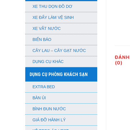
XE THU DỌN ĐỒ DƠ
XE ĐẨY LÀM VỆ SINH
XE VẮT NƯỚC
BIỂN BÁO
CÂY LAU – CÂY GẠT NƯỚC
ĐÁNH
DỤNG CỤ KHÁC
(0)
DỤNG CỤ PHÒNG KHÁCH SẠN
EXTRA BED
BÀN ỦI
BÌNH ĐUN NƯỚC
GIÁ ĐỠ HÀNH LÝ