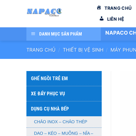
Bỏ
TRANG CHỦ
qua
nội
LIÊN HỆ
dung
NAPACO CH
DANH MỤC SẢN PHẨM
TRANG CHỦ
/
THIẾT BỊ VỆ SINH
/
MÁY PHUN
GHẾ NGỒI TRẺ EM
XE ĐẨY PHỤC VỤ
DỤNG CỤ NHÀ BẾP
CHẢO INOX – CHẢO THÉP
DAO – KÉO – MUỖNG – NĨA –