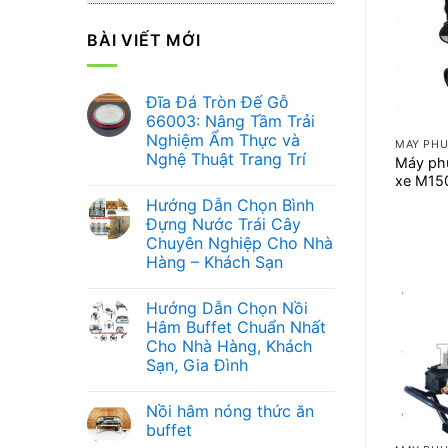
BÀI VIẾT MỚI
Đĩa Đá Tròn Đế Gỗ
+
66003: Nâng Tầm Trải
Nghiệm Ẩm Thực và
MÁY PHU
Nghệ Thuật Trang Trí
Máy phu
xe M15
Không
có
Hướng Dẫn Chọn Bình
bình
luận
Đựng Nước Trái Cây
ở
Chuyên Nghiệp Cho Nhà
Đĩa
Đá
Hàng – Khách Sạn
Tròn
Đế
Không
Gỗ
có
Hướng Dẫn Chọn Nồi
66003:
bình
Nâng
luận
Hâm Buffet Chuẩn Nhất
ở
Tầm
Cho Nhà Hàng, Khách
Hướng
Trải
Dẫn
Nghiệm
Sạn, Gia Đình
Chọn
Ẩm
Bình
Không
Thực
Đựng
có
và
Nồi hâm nóng thức ăn
Nước
bình
Nghệ
+
Trái
luận
Thuật
buffet
ở
Cây
Trang