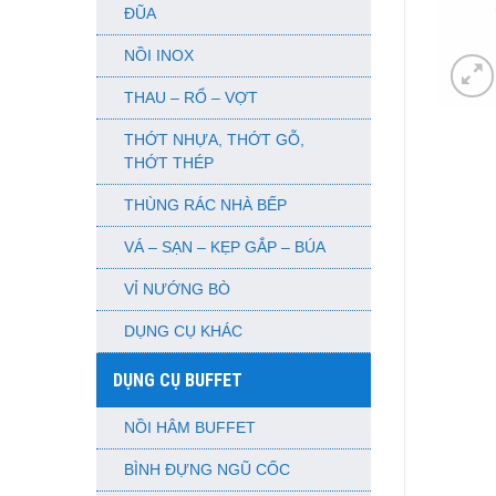
ĐŨA
NỒI INOX
THAU – RỔ – VỢT
THỚT NHỰA, THỚT GỖ,
THỚT THÉP
THÙNG RÁC NHÀ BẾP
VÁ – SẠN – KẸP GẮP – BÚA
VỈ NƯỚNG BÒ
DỤNG CỤ KHÁC
DỤNG CỤ BUFFET
NỒI HÂM BUFFET
BÌNH ĐỰNG NGŨ CỐC