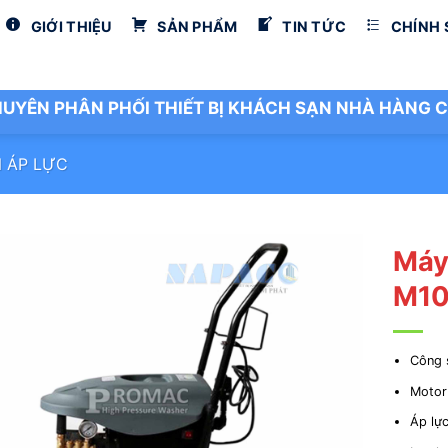
GIỚI THIỆU
SẢN PHẨM
TIN TỨC
CHÍNH
UYÊN PHÂN PHỐI THIẾT BỊ KHÁCH SẠN NHÀ HÀNG C
 ÁP LỰC
Máy
M1
Công 
Motor
Áp lực