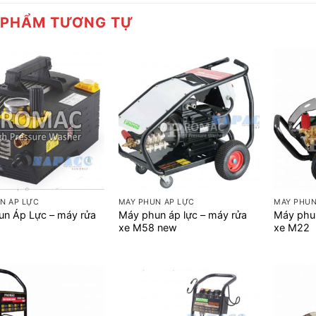
 PHẨM TƯƠNG TỰ
+
+
N ÁP LỰC
MÁY PHUN ÁP LỰC
MÁY PHUN
un Áp Lực – máy rửa
Máy phun áp lực – máy rửa
Máy phun
xe M58 new
xe M22