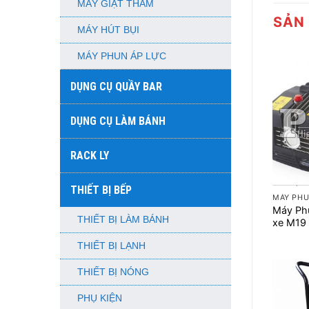
MÁY GIẶT THẢM
SẢN
MÁY HÚT BỤI
MÁY PHUN ÁP LỰC
DỤNG CỤ QUẦY BAR
DỤNG CỤ LÀM BÁNH
RACK LY
+
THIẾT BỊ BẾP
MÁY PHU
Máy Ph
THIẾT BỊ LÀM BÁNH
xe M19
THIẾT BỊ LẠNH
THIẾT BỊ NÓNG
PHỤ KIỆN