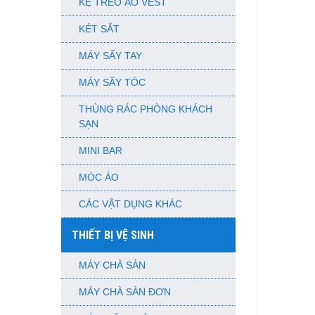
KỆ TREO ÁO VEST
KÉT SẮT
MÁY SẤY TAY
MÁY SẤY TÓC
THÙNG RÁC PHÒNG KHÁCH
SẠN
MINI BAR
MÓC ÁO
CÁC VẬT DỤNG KHÁC
THIẾT BỊ VỆ SINH
MÁY CHÀ SÀN
MÁY CHÀ SÀN ĐƠN