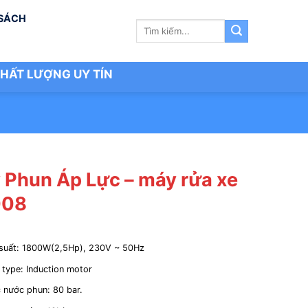
 SÁCH
Tìm
kiếm:
HẤT LƯỢNG UY TÍN
 Phun Áp Lực – máy rửa xe
008
suất: 1800W(2,5Hp), 230V ~ 50Hz
 type: Induction motor
 nước phun: 80 bar.