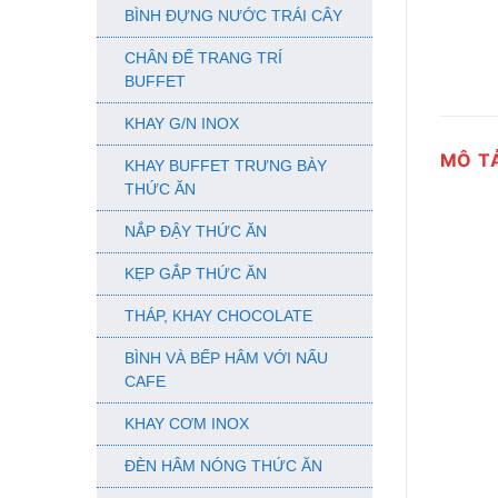
BÌNH ĐỰNG NƯỚC TRÁI CÂY
CHÂN ĐẾ TRANG TRÍ
BUFFET
KHAY G/N INOX
MÔ T
KHAY BUFFET TRƯNG BÀY
THỨC ĂN
NẮP ĐẬY THỨC ĂN
KẸP GẮP THỨC ĂN
THÁP, KHAY CHOCOLATE
BÌNH VÀ BẾP HÂM VỚI NẤU
CAFE
KHAY CƠM INOX
ĐÈN HÂM NÓNG THỨC ĂN