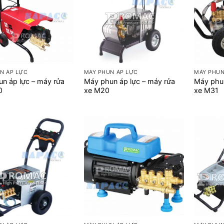
+
+
N ÁP LỰC
MÁY PHUN ÁP LỰC
MÁY PHUN
n áp lực – máy rửa
Máy phun áp lực – máy rửa
Máy phun
0
xe M20
xe M31
+
+