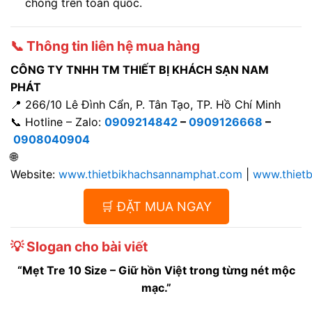
chóng trên toàn quốc.
📞 Thông tin liên hệ mua hàng
CÔNG TY TNHH TM THIẾT BỊ KHÁCH SẠN NAM
PHÁT
📍 266/10 Lê Đình Cẩn, P. Tân Tạo, TP. Hồ Chí Minh
📞 Hotline – Zalo:
0909214842
–
0909126668
–
0908040904
🌐
Website:
www.thietbikhachsannamphat.com
|
www.thiet
🛒 ĐẶT MUA NGAY
💡 Slogan cho bài viết
“Mẹt Tre 10 Size – Giữ hồn Việt trong từng nét mộc
mạc.”