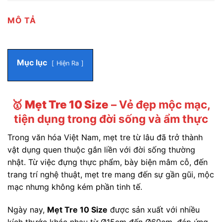
MÔ TẢ
Mục lục
Hiện Ra
🥇
Mẹt Tre 10 Size
– Vẻ đẹp mộc mạc,
tiện dụng trong đời sống và ẩm thực
Trong văn hóa Việt Nam, mẹt tre từ lâu đã trở thành
vật dụng quen thuộc gắn liền với đời sống thường
nhật. Từ việc đựng thực phẩm, bày biện mâm cỗ, đến
trang trí nghệ thuật, mẹt tre mang đến sự gần gũi, mộc
mạc nhưng không kém phần tinh tế.
Ngày nay,
Mẹt Tre 10 Size
được sản xuất với nhiều
kích thước khác nhau từ Ø15cm đến Ø60cm, đáp ứng