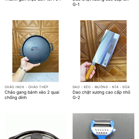
G-1
CHẢO INOX - CHẢO THÉP
DAO - KÉO - MUỖNG - NĨA - ĐŨA
Chảo gang bánh xèo 2 quai
Dao chặt xương cao cấp nhỏ
chống dính
G-2