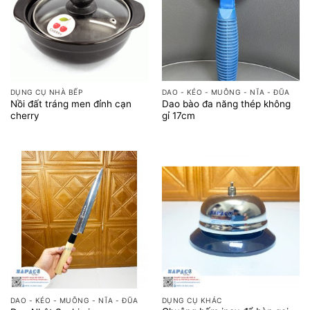
DỤNG CỤ NHÀ BẾP
DAO - KÉO - MUỖNG - NĨA - ĐŨA
Nồi đất tráng men đỉnh cạn
Dao bào đa năng thép không
cherry
gỉ 17cm
DAO - KÉO - MUỖNG - NĨA - ĐŨA
DỤNG CỤ KHÁC