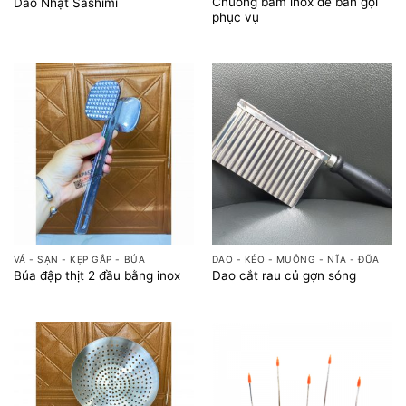
Chuông bấm inox để bàn gọi
Dao Nhật Sashimi
phục vụ
VÁ - SẠN - KẸP GẮP - BÚA
DAO - KÉO - MUỖNG - NĨA - ĐŨA
Búa đập thịt 2 đầu bằng inox
Dao cắt rau củ gợn sóng