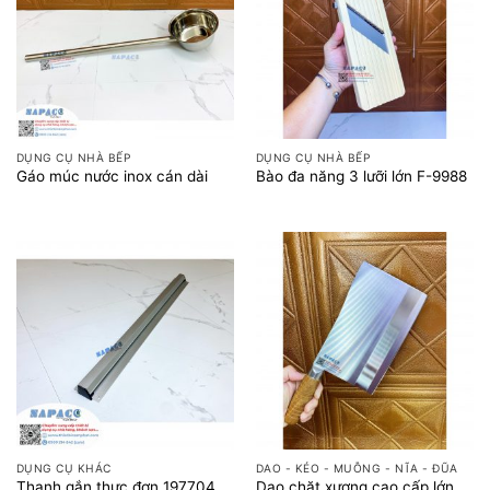
DỤNG CỤ NHÀ BẾP
DỤNG CỤ NHÀ BẾP
Gáo múc nước inox cán dài
Bào đa năng 3 lưỡi lớn F-9988
DỤNG CỤ KHÁC
DAO - KÉO - MUỖNG - NĨA - ĐŨA
Dao chặt xương cao cấp lớn
Thanh gắn thực đơn 197704