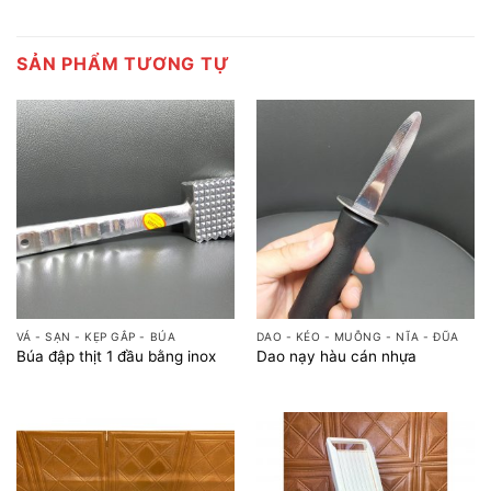
SẢN PHẨM TƯƠNG TỰ
VÁ - SẠN - KẸP GẮP - BÚA
DAO - KÉO - MUỖNG - NĨA - ĐŨA
Búa đập thịt 1 đầu bằng inox
Dao nạy hàu cán nhựa