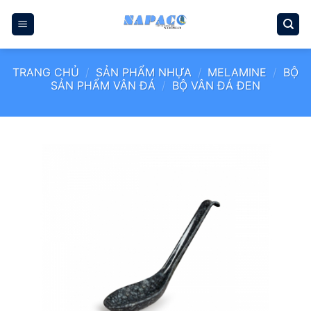
Bỏ
qua
nội
dung
TRANG CHỦ
/
SẢN PHẨM NHỰA
/
MELAMINE
/
BỘ
SẢN PHẨM VÂN ĐÁ
/
BỘ VÂN ĐÁ ĐEN