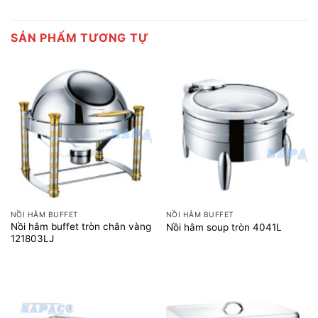
SẢN PHẨM TƯƠNG TỰ
NỒI HÂM BUFFET
NỒI HÂM BUFFET
Nồi hâm buffet tròn chân vàng
Nồi hâm soup tròn 4041L
121803LJ