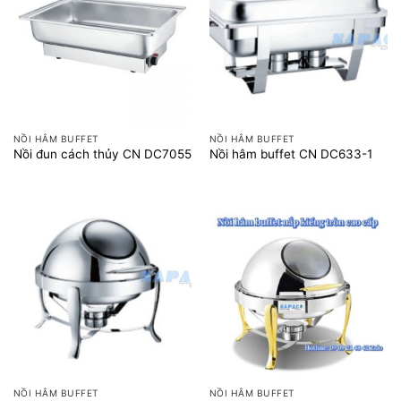
NỒI HÂM BUFFET
NỒI HÂM BUFFET
Nồi đun cách thủy CN DC7055
Nồi hâm buffet CN DC633-1
NỒI HÂM BUFFET
NỒI HÂM BUFFET