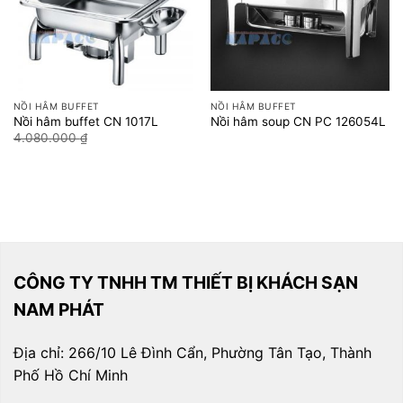
NỒI HÂM BUFFET
NỒI HÂM BUFFET
Nồi hâm buffet CN 1017L
Nồi hâm soup CN PC 126054L
Giá
Giá
4.080.000
₫
3.400.000
₫
gốc
hiện
là:
tại
4.080.000 ₫.
là:
3.400.000 ₫.
CÔNG TY TNHH TM THIẾT BỊ KHÁCH SẠN
NAM PHÁT
Địa chỉ: 266/10 Lê Đình Cẩn, Phường Tân Tạo, Thành
Phố Hồ Chí Minh