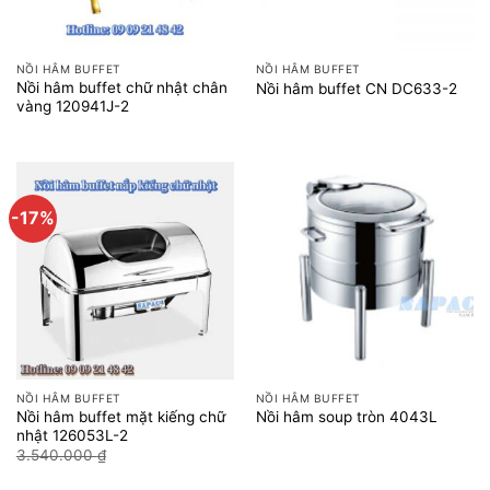
NỒI HÂM BUFFET
NỒI HÂM BUFFET
Nồi hâm buffet chữ nhật chân
Nồi hâm buffet CN DC633-2
vàng 120941J-2
-17%
NỒI HÂM BUFFET
NỒI HÂM BUFFET
Nồi hâm buffet mặt kiếng chữ
Nồi hâm soup tròn 4043L
nhật 126053L-2
Giá
Giá
3.540.000
₫
2.950.000
₫
gốc
hiện
là:
tại