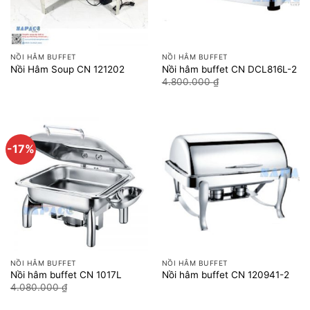
NỒI HÂM BUFFET
NỒI HÂM BUFFET
Nồi Hâm Soup CN 121202
Nồi hâm buffet CN DCL816L-2
Giá
Giá
4.800.000
₫
4.000.000
₫
gốc
hiện
là:
tại
4.800.000 ₫.
là:
4.000
-17%
NỒI HÂM BUFFET
NỒI HÂM BUFFET
Nồi hâm buffet CN 1017L
Nồi hâm buffet CN 120941-2
Giá
Giá
4.080.000
₫
3.400.000
₫
gốc
hiện
là:
tại