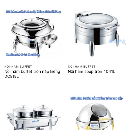
4.080.000 ₫.
là:
3.400.000 ₫.
NỒI HÂM BUFFET
NỒI HÂM BUFFET
Nồi hâm buffet tròn nắp kiếng
Nồi hâm soup tròn 4041L
DC818L