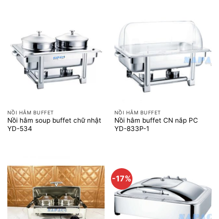
3.540.000 ₫.
là:
2.950.000 ₫.
NỒI HÂM BUFFET
NỒI HÂM BUFFET
Nồi hâm soup buffet chữ nhật
Nồi hâm buffet CN nắp PC
YD-534
YD-833P-1
-17%