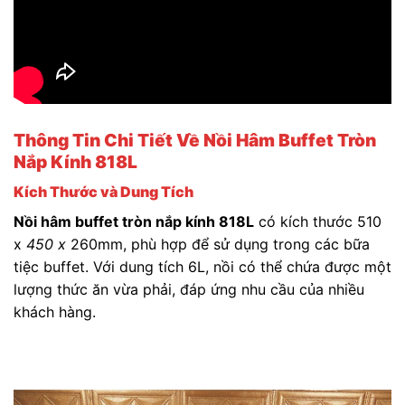
Thông Tin Chi Tiết Về Nồi Hâm Buffet Tròn
Nắp Kính 818L
Kích Thước và Dung Tích
Nồi hâm buffet tròn nắp kính 818L
có kích thước 510
x
450 x
260mm, phù hợp để sử dụng trong các bữa
tiệc buffet. Với dung tích 6L, nồi có thể chứa được một
lượng thức ăn vừa phải, đáp ứng nhu cầu của nhiều
khách hàng.