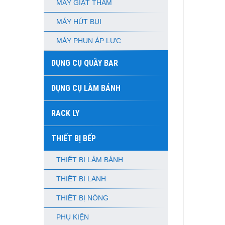
MÁY GIẶT THẢM
MÁY HÚT BỤI
MÁY PHUN ÁP LỰC
DỤNG CỤ QUẦY BAR
DỤNG CỤ LÀM BÁNH
RACK LY
THIẾT BỊ BẾP
THIẾT BỊ LÀM BÁNH
THIẾT BỊ LẠNH
THIẾT BỊ NÓNG
PHỤ KIỆN