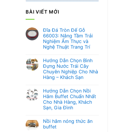
BÀI VIẾT MỚI
Đĩa Đá Tròn Đế Gỗ
66003: Nâng Tầm Trải
Nghiệm Ẩm Thực và
Nghệ Thuật Trang Trí
Không
có
Hướng Dẫn Chọn Bình
bình
luận
Đựng Nước Trái Cây
ở
Chuyên Nghiệp Cho Nhà
Đĩa
Đá
Hàng – Khách Sạn
Tròn
Đế
Không
Gỗ
có
Hướng Dẫn Chọn Nồi
66003:
bình
Nâng
luận
Hâm Buffet Chuẩn Nhất
ở
Tầm
Cho Nhà Hàng, Khách
Hướng
Trải
Dẫn
Nghiệm
Sạn, Gia Đình
Chọn
Ẩm
Bình
Không
Thực
Đựng
có
và
Nồi hâm nóng thức ăn
Nước
bình
Nghệ
Trái
luận
Thuật
buffet
ở
Cây
Trang