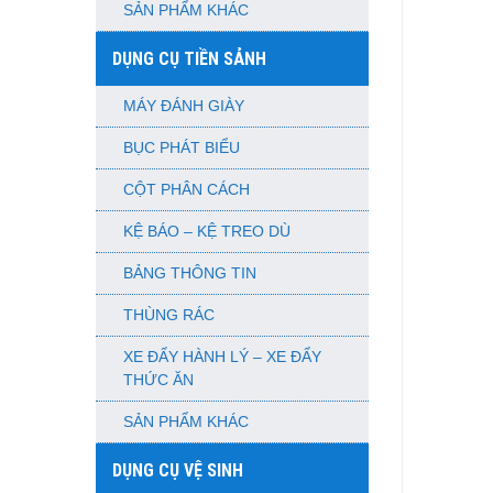
SẢN PHẨM KHÁC
DỤNG CỤ TIỀN SẢNH
MÁY ĐÁNH GIÀY
BỤC PHÁT BIỂU
CỘT PHÂN CÁCH
KỆ BÁO – KỆ TREO DÙ
BẢNG THÔNG TIN
THÙNG RÁC
XE ĐẨY HÀNH LÝ – XE ĐẨY
THỨC ĂN
SẢN PHẨM KHÁC
DỤNG CỤ VỆ SINH