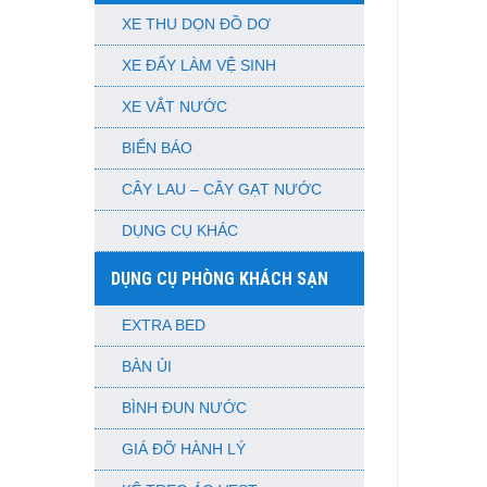
XE THU DỌN ĐỒ DƠ
XE ĐẨY LÀM VỆ SINH
XE VẮT NƯỚC
BIỂN BÁO
CÂY LAU – CÂY GẠT NƯỚC
DỤNG CỤ KHÁC
DỤNG CỤ PHÒNG KHÁCH SẠN
EXTRA BED
BÀN ỦI
BÌNH ĐUN NƯỚC
GIÁ ĐỠ HÀNH LÝ