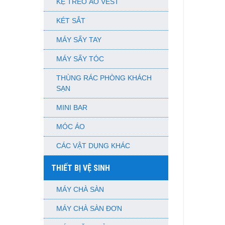
KỆ TREO ÁO VEST
KÉT SẮT
MÁY SẤY TAY
MÁY SẤY TÓC
THÙNG RÁC PHÒNG KHÁCH
SẠN
MINI BAR
MÓC ÁO
CÁC VẬT DỤNG KHÁC
THIẾT BỊ VỆ SINH
MÁY CHÀ SÀN
MÁY CHÀ SÀN ĐƠN