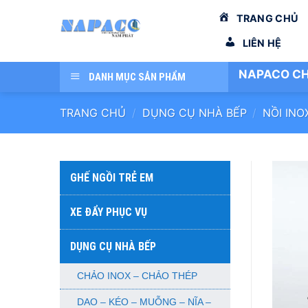
Bỏ
TRANG CHỦ
qua
nội
LIÊN HỆ
dung
NAPACO CH
DANH MỤC SẢN PHẨM
TRANG CHỦ
/
DỤNG CỤ NHÀ BẾP
/
NỒI INO
GHẾ NGỒI TRẺ EM
XE ĐẨY PHỤC VỤ
DỤNG CỤ NHÀ BẾP
CHẢO INOX – CHẢO THÉP
DAO – KÉO – MUỖNG – NĨA –