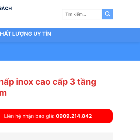
 SÁCH
Tìm
kiếm:
HẤT LƯỢNG UY TÍN
hấp inox cao cấp 3 tầng
cm
Liên hệ nhận báo giá:
0909.214.842