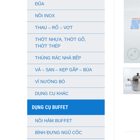
ĐŨA
NỒI INOX
THAU – RỔ – VỢT
THỚT NHỰA, THỚT GỖ,
THỚT THÉP
THÙNG RÁC NHÀ BẾP
VÁ – SẠN – KẸP GẮP – BÚA
VỈ NƯỚNG BÒ
DỤNG CỤ KHÁC
DỤNG CỤ BUFFET
NỒI HÂM BUFFET
BÌNH ĐỰNG NGŨ CỐC