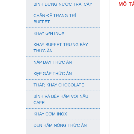
MÔ T
BÌNH ĐỰNG NƯỚC TRÁI CÂY
CHÂN ĐẾ TRANG TRÍ
BUFFET
KHAY G/N INOX
KHAY BUFFET TRƯNG BÀY
THỨC ĂN
NẮP ĐẬY THỨC ĂN
KẸP GẮP THỨC ĂN
THÁP, KHAY CHOCOLATE
BÌNH VÀ BẾP HÂM VỚI NẤU
CAFE
KHAY CƠM INOX
ĐÈN HÂM NÓNG THỨC ĂN