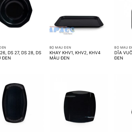
+
+
ĐEN
BỘ MÀU ĐEN
BỘ MÀU Đ
26, DS 27, DS 28, DS
KHAY KHV1, KHV2, KHV4
DĨA VU
U ĐEN
MÀU ĐEN
ĐEN
+
+