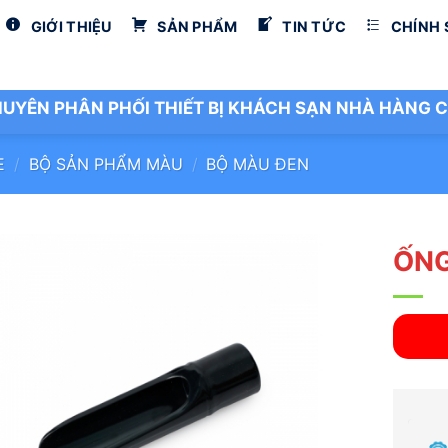
GIỚI THIỆU
SẢN PHẨM
TIN TỨC
CHÍNH
UYÊN PHÂN PHỐI THIẾT BỊ KHÁCH SẠN NHÀ HÀNG C
E
/
BỘ SẢN PHẨM MÀU
/
BỘ MÀU ĐEN
ỐNG