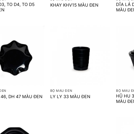
D3, TO D4, TO D5
DĨA LÁ D
KHAY KHV15 MÀU ĐEN
EN
MÀU ĐE
+
+
ĐEN
BỘ MÀU ĐEN
BỘ MÀU Đ
HŨ HU 3
 46, DH 47 MÀU ĐEN
LY LY 33 MÀU ĐEN
MÀU ĐE