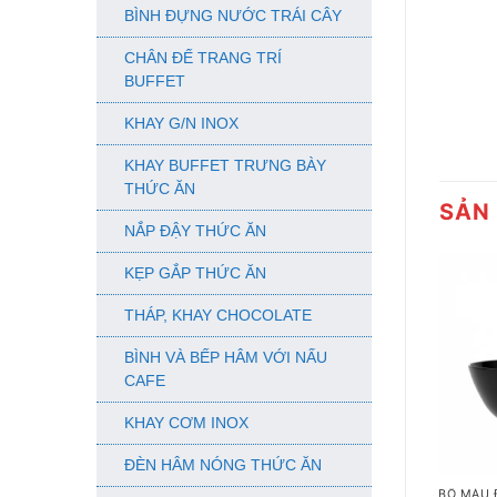
BÌNH ĐỰNG NƯỚC TRÁI CÂY
CHÂN ĐẾ TRANG TRÍ
BUFFET
KHAY G/N INOX
KHAY BUFFET TRƯNG BÀY
THỨC ĂN
SẢN
NẮP ĐẬY THỨC ĂN
KẸP GẮP THỨC ĂN
THÁP, KHAY CHOCOLATE
BÌNH VÀ BẾP HÂM VỚI NẤU
CAFE
KHAY CƠM INOX
+
ĐÈN HÂM NÓNG THỨC ĂN
BỘ MÀU 