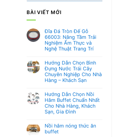
BÀI VIẾT MỚI
Đĩa Đá Tròn Đế Gỗ
66003: Nâng Tầm Trải
Nghiệm Ẩm Thực và
Nghệ Thuật Trang Trí
Không
có
Hướng Dẫn Chọn Bình
bình
luận
Đựng Nước Trái Cây
ở
Chuyên Nghiệp Cho Nhà
Đĩa
Đá
Hàng – Khách Sạn
Tròn
Đế
Không
Gỗ
có
Hướng Dẫn Chọn Nồi
66003:
bình
Nâng
luận
Hâm Buffet Chuẩn Nhất
ở
Tầm
Cho Nhà Hàng, Khách
Hướng
Trải
Dẫn
Nghiệm
Sạn, Gia Đình
Chọn
Ẩm
Bình
Không
Thực
Đựng
có
và
Nồi hâm nóng thức ăn
Nước
bình
Nghệ
Trái
luận
Thuật
buffet
ở
Cây
Trang