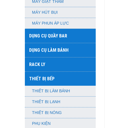
MÁY GIẶT THẢM
MÁY HÚT BỤI
MÁY PHUN ÁP LỰC
DỤNG CỤ QUẦY BAR
DỤNG CỤ LÀM BÁNH
RACK LY
THIẾT BỊ BẾP
THIẾT BỊ LÀM BÁNH
THIẾT BỊ LẠNH
THIẾT BỊ NÓNG
PHỤ KIỆN