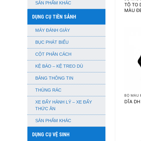
SẢN PHẨM KHÁC
TÔ TO 
MÀU Đ
DỤNG CỤ TIỀN SẢNH
MÁY ĐÁNH GIÀY
BỤC PHÁT BIỂU
CỘT PHÂN CÁCH
KỆ BÁO – KỆ TREO DÙ
BẢNG THÔNG TIN
+
THÙNG RÁC
BỘ MÀU 
DĨA DH
XE ĐẨY HÀNH LÝ – XE ĐẨY
THỨC ĂN
SẢN PHẨM KHÁC
DỤNG CỤ VỆ SINH