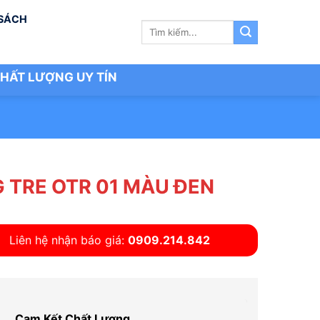
 SÁCH
Tìm
kiếm:
HẤT LƯỢNG UY TÍN
 TRE OTR 01 MÀU ĐEN
Liên hệ nhận báo giá:
0909.214.842
Cam Kết Chất Lượng