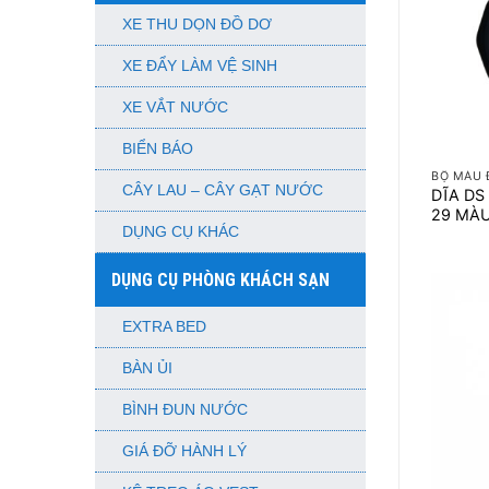
XE THU DỌN ĐỒ DƠ
XE ĐẨY LÀM VỆ SINH
XE VẮT NƯỚC
+
BIỂN BÁO
BỘ MÀU 
CÂY LAU – CÂY GẠT NƯỚC
DĨA DS 
29 MÀ
DỤNG CỤ KHÁC
DỤNG CỤ PHÒNG KHÁCH SẠN
EXTRA BED
BÀN ỦI
BÌNH ĐUN NƯỚC
GIÁ ĐỠ HÀNH LÝ
+