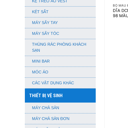
KỆ TREO ÁO VEST
BỘ MÀU 
DĨA DC
KÉT SẮT
98 MÀ
MÁY SẤY TAY
MÁY SẤY TÓC
THÙNG RÁC PHÒNG KHÁCH
SẠN
MINI BAR
MÓC ÁO
CÁC VẬT DỤNG KHÁC
THIẾT BỊ VỆ SINH
MÁY CHÀ SÀN
MÁY CHÀ SÀN ĐƠN