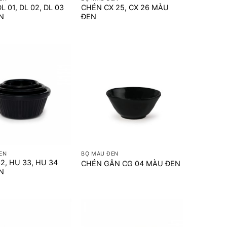
L 01, DL 02, DL 03
CHÉN CX 25, CX 26 MÀU
N
ĐEN
+
EN
BỘ MÀU ĐEN
2, HU 33, HU 34
CHÉN GÂN CG 04 MÀU ĐEN
N