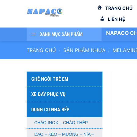
Bỏ
TRANG CHỦ
qua
nội
LIÊN HỆ
dung
NAPACO CH
DANH MỤC SẢN PHẨM
TRANG CHỦ
/
SẢN PHẨM NHỰA
/
MELAMIN
GHẾ NGỒI TRẺ EM
XE ĐẨY PHỤC VỤ
DỤNG CỤ NHÀ BẾP
CHẢO INOX – CHẢO THÉP
DAO – KÉO – MUỖNG – NĨA –