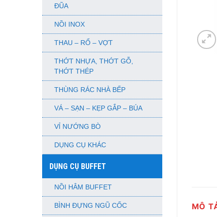
ĐŨA
NỒI INOX
THAU – RỔ – VỢT
THỚT NHỰA, THỚT GỖ,
THỚT THÉP
THÙNG RÁC NHÀ BẾP
VÁ – SẠN – KẸP GẮP – BÚA
VỈ NƯỚNG BÒ
DỤNG CỤ KHÁC
DỤNG CỤ BUFFET
NỒI HÂM BUFFET
MÔ T
BÌNH ĐỰNG NGŨ CỐC