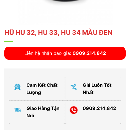
HŨ HU 32, HU 33, HU 34 MÀU ĐEN
Liên hệ nhận báo giá:
0909.214.842
Cam Kết Chất
Giá Luôn Tốt
Lượng
Nhất
Giao Hàng Tận
0909.214.842
Nơi