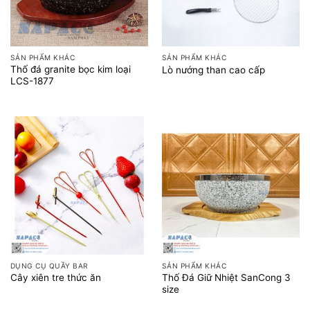
SẢN PHẨM KHÁC
SẢN PHẨM KHÁC
Thố đá granite bọc kim loại
Lò nướng than cao cấp
LCS-1877
DỤNG CỤ QUẦY BAR
SẢN PHẨM KHÁC
Thố Đá Giữ Nhiệt SanCong 3
Cây xiên tre thức ăn
size