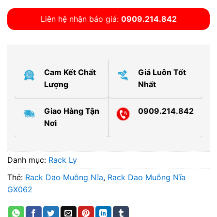
Liên hệ nhận báo giá:
0909.214.842
Cam Kết Chất
Giá Luôn Tốt
Lượng
Nhất
Giao Hàng Tận
0909.214.842
Nơi
Danh mục:
Rack Ly
Thẻ:
Rack Dao Muỗng Nĩa
,
Rack Dao Muỗng Nĩa
GX062