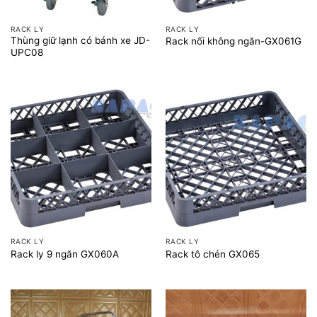
RACK LY
RACK LY
Thùng giữ lạnh có bánh xe JD-
Rack nối không ngăn-GX061G
UPC08
RACK LY
RACK LY
Rack ly 9 ngăn GX060A
Rack tô chén GX065