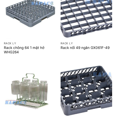
RACK LY
RACK LY
Rack chông 64 1 mặt hở
Rack nối 49 ngăn GX061F-49
WHG264