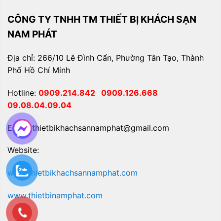
CÔNG TY TNHH TM THIẾT BỊ KHÁCH SẠN
NAM PHÁT
Địa chỉ: 266/10 Lê Đình Cẩn, Phường Tân Tạo, Thành
Phố Hồ Chí Minh
Hotline:
0909.214.842
0909.126.668
09.08.04.09.04
Email: thietbikhachsannamphat@gmail.com
Website:
www.thietbikhachsannamphat.com
www.thietbinamphat.com