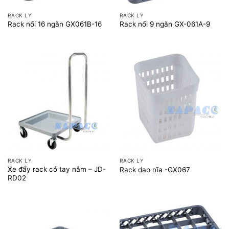
RACK LY
RACK LY
Rack nối 16 ngăn GX061B-16
Rack nối 9 ngăn GX-061A-9
RACK LY
RACK LY
Xe đẩy rack có tay nắm – JD-
Rack dao nĩa -GX067
RD02