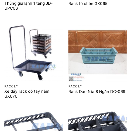
Thùng giữ lạnh 1 tầng JD-
Rack tô chén GX065
UPC06
RACK LY
RACK LY
Xe đẩy rack có tay nắm
Rack Dao Nĩa 8 Ngăn DC-069
GX070