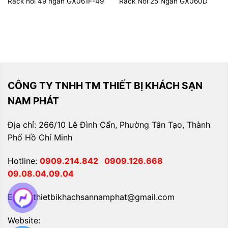
Rack nối 49 ngăn GX061F-49
Rack Nối 25 Ngăn GX060D
CÔNG TY TNHH TM THIẾT BỊ KHÁCH SẠN
NAM PHÁT
Địa chỉ: 266/10 Lê Đình Cẩn, Phường Tân Tạo, Thành
Phố Hồ Chí Minh
Hotline:
0909.214.842
0909.126.668
09.08.04.09.04
Email: thietbikhachsannamphat@gmail.com
Website: