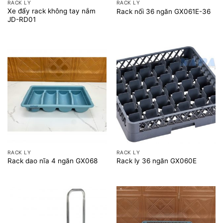
RACK LY
RACK LY
Xe đẩy rack không tay nắm
Rack nối 36 ngăn GX061E-36
JD-RD01
RACK LY
RACK LY
Rack dao nĩa 4 ngăn GX068
Rack ly 36 ngăn GX060E