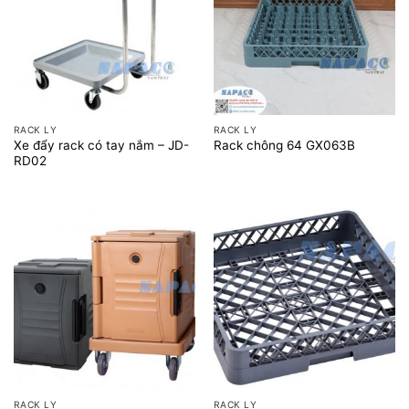
RACK LY
RACK LY
Xe đẩy rack có tay nắm – JD-
Rack chông 64 GX063B
RD02
RACK LY
RACK LY