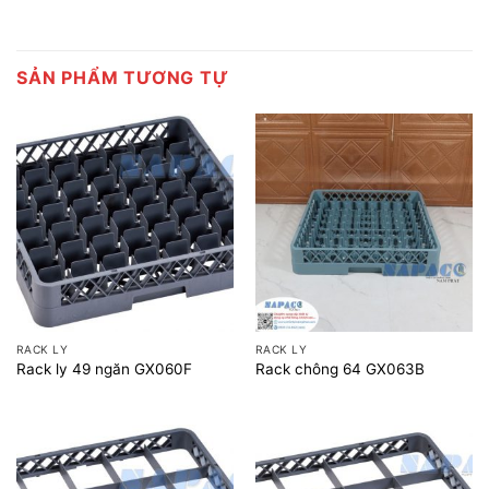
SẢN PHẨM TƯƠNG TỰ
RACK LY
RACK LY
Rack ly 49 ngăn GX060F
Rack chông 64 GX063B