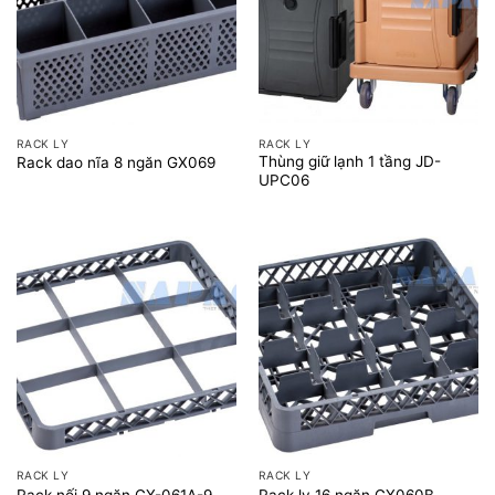
RACK LY
RACK LY
Thùng giữ lạnh 1 tầng JD-
Rack dao nĩa 8 ngăn GX069
UPC06
RACK LY
RACK LY
Rack nối 9 ngăn GX-061A-9
Rack ly 16 ngăn GX060B