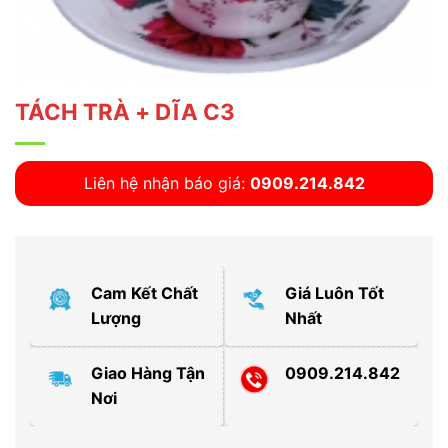
TÁCH TRÀ + DĨA C3
Liên hệ nhận báo giá:
0909.214.842
Cam Kết Chất
Giá Luôn Tốt
Lượng
Nhất
Giao Hàng Tận
0909.214.842
Nơi