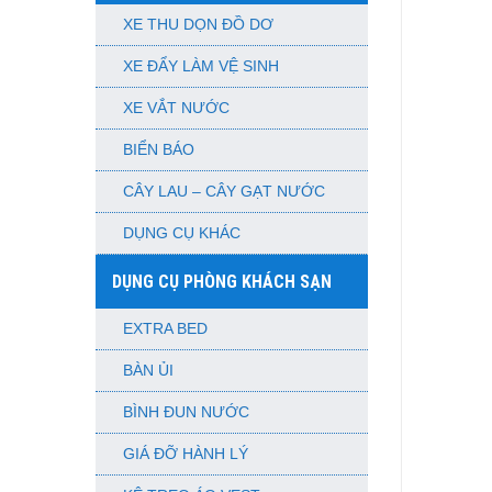
XE THU DỌN ĐỒ DƠ
XE ĐẨY LÀM VỆ SINH
XE VẮT NƯỚC
BIỂN BÁO
CÂY LAU – CÂY GẠT NƯỚC
DỤNG CỤ KHÁC
DỤNG CỤ PHÒNG KHÁCH SẠN
EXTRA BED
BÀN ỦI
BÌNH ĐUN NƯỚC
GIÁ ĐỠ HÀNH LÝ