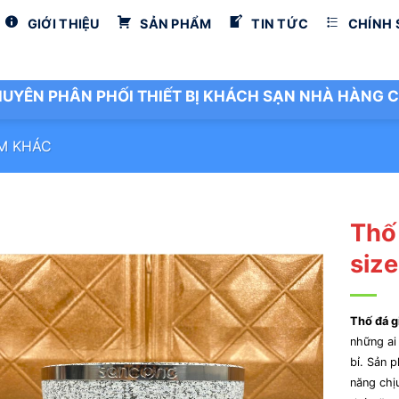
GIỚI THIỆU
SẢN PHẨM
TIN TỨC
CHÍNH
UYÊN PHÂN PHỐI THIẾT BỊ KHÁCH SẠN NHÀ HÀNG C
M KHÁC
Thố
size
Thố đá g
những ai
bỉ. Sản 
năng chịu