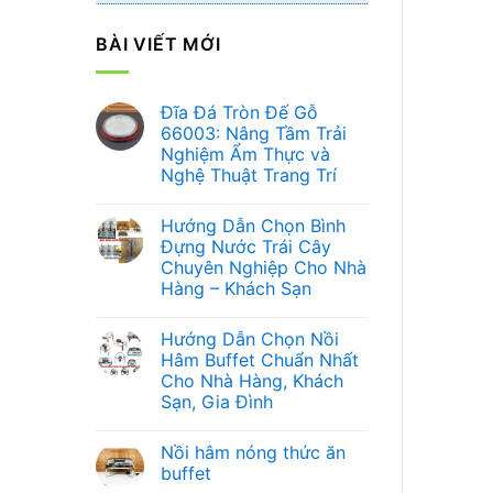
BÀI VIẾT MỚI
Đĩa Đá Tròn Đế Gỗ
66003: Nâng Tầm Trải
Nghiệm Ẩm Thực và
Nghệ Thuật Trang Trí
Không
có
Hướng Dẫn Chọn Bình
bình
luận
Đựng Nước Trái Cây
ở
Chuyên Nghiệp Cho Nhà
Đĩa
Đá
Hàng – Khách Sạn
Tròn
Đế
Không
Gỗ
có
Hướng Dẫn Chọn Nồi
66003:
bình
Nâng
luận
Hâm Buffet Chuẩn Nhất
ở
Tầm
Cho Nhà Hàng, Khách
Hướng
Trải
Dẫn
Nghiệm
Sạn, Gia Đình
Chọn
Ẩm
Bình
Không
Thực
Đựng
có
và
Nồi hâm nóng thức ăn
Nước
bình
Nghệ
Trái
luận
Thuật
buffet
ở
Cây
Trang