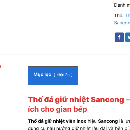
Danh 
Thẻ:
Th
Sanco
Ả
Mục lục
Hiện Ra
Thố đá giữ nhiệt
Sancong
–
ích cho gian bếp
Thố đá giữ nhiệt viền inox
hiệu
Sancong
là lự
dụng cụ nấu nướng giữ nhiệt lâu dài và bền b