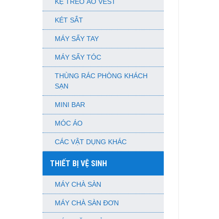
KỆ TREO ÁO VEST
KÉT SẮT
MÁY SẤY TAY
MÁY SẤY TÓC
THÙNG RÁC PHÒNG KHÁCH
SẠN
MINI BAR
MÓC ÁO
CÁC VẬT DỤNG KHÁC
THIẾT BỊ VỆ SINH
MÁY CHÀ SÀN
MÁY CHÀ SÀN ĐƠN