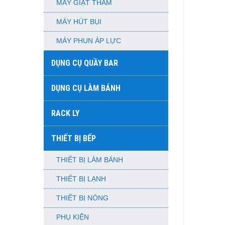
MÁY GIẶT THẢM
MÁY HÚT BỤI
MÁY PHUN ÁP LỰC
DỤNG CỤ QUẦY BAR
DỤNG CỤ LÀM BÁNH
RACK LY
THIẾT BỊ BẾP
THIẾT BỊ LÀM BÁNH
THIẾT BỊ LẠNH
THIẾT BỊ NÓNG
PHỤ KIỆN