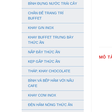
BÌNH ĐỰNG NƯỚC TRÁI CÂY
CHÂN ĐẾ TRANG TRÍ
BUFFET
KHAY G/N INOX
KHAY BUFFET TRƯNG BÀY
THỨC ĂN
NẮP ĐẬY THỨC ĂN
MÔ T
KẸP GẮP THỨC ĂN
THÁP, KHAY CHOCOLATE
BÌNH VÀ BẾP HÂM VỚI NẤU
CAFE
KHAY CƠM INOX
ĐÈN HÂM NÓNG THỨC ĂN