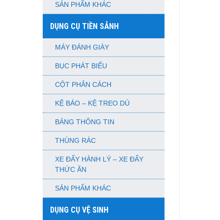
SẢN PHẨM KHÁC
DỤNG CỤ TIỀN SẢNH
MÁY ĐÁNH GIÀY
BỤC PHÁT BIỂU
CỘT PHÂN CÁCH
KỆ BÁO – KỆ TREO DÙ
BẢNG THÔNG TIN
THÙNG RÁC
XE ĐẨY HÀNH LÝ – XE ĐẨY
THỨC ĂN
SẢN PHẨM KHÁC
DỤNG CỤ VỆ SINH