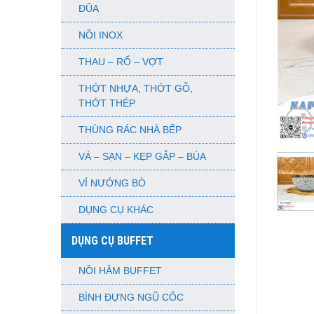
ĐŨA
NỒI INOX
THAU – RỔ – VỢT
THỚT NHỰA, THỚT GỖ,
THỚT THÉP
THÙNG RÁC NHÀ BẾP
VÁ – SẠN – KẸP GẮP – BÚA
VỈ NƯỚNG BÒ
DỤNG CỤ KHÁC
DỤNG CỤ BUFFET
NỒI HÂM BUFFET
BÌNH ĐỰNG NGŨ CỐC