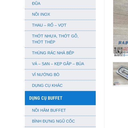
ĐŨA
NỒI INOX
THAU – RỔ – VỢT
THỚT NHỰA, THỚT GỖ,
THỚT THÉP
THÙNG RÁC NHÀ BẾP
VÁ – SẠN – KẸP GẮP – BÚA
VỈ NƯỚNG BÒ
DỤNG CỤ KHÁC
DỤNG CỤ BUFFET
NỒI HÂM BUFFET
BÌNH ĐỰNG NGŨ CỐC