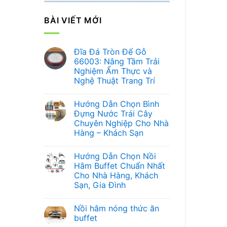
BÀI VIẾT MỚI
Đĩa Đá Tròn Đế Gỗ
66003: Nâng Tầm Trải
Nghiệm Ẩm Thực và
Nghệ Thuật Trang Trí
Không
có
Hướng Dẫn Chọn Bình
bình
luận
Đựng Nước Trái Cây
ở
Chuyên Nghiệp Cho Nhà
Đĩa
Đá
Hàng – Khách Sạn
Tròn
Đế
Không
Gỗ
có
Hướng Dẫn Chọn Nồi
66003:
bình
Nâng
luận
Hâm Buffet Chuẩn Nhất
ở
Tầm
Cho Nhà Hàng, Khách
Hướng
Trải
Dẫn
Nghiệm
Sạn, Gia Đình
Chọn
Ẩm
Bình
Không
Thực
Đựng
có
và
Nồi hâm nóng thức ăn
Nước
bình
Nghệ
Trái
luận
Thuật
buffet
ở
Cây
Trang