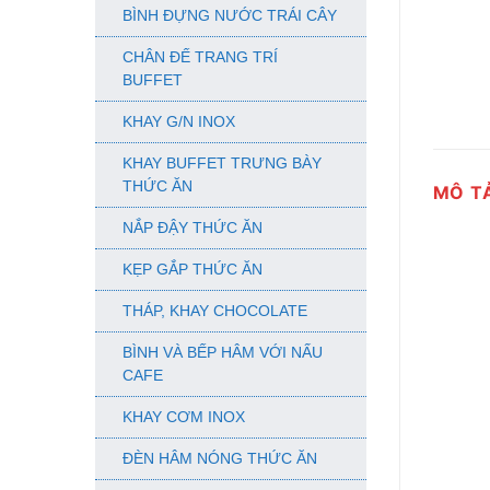
BÌNH ĐỰNG NƯỚC TRÁI CÂY
CHÂN ĐẾ TRANG TRÍ
BUFFET
KHAY G/N INOX
KHAY BUFFET TRƯNG BÀY
THỨC ĂN
MÔ T
NẮP ĐẬY THỨC ĂN
KẸP GẮP THỨC ĂN
THÁP, KHAY CHOCOLATE
BÌNH VÀ BẾP HÂM VỚI NẤU
CAFE
KHAY CƠM INOX
ĐÈN HÂM NÓNG THỨC ĂN