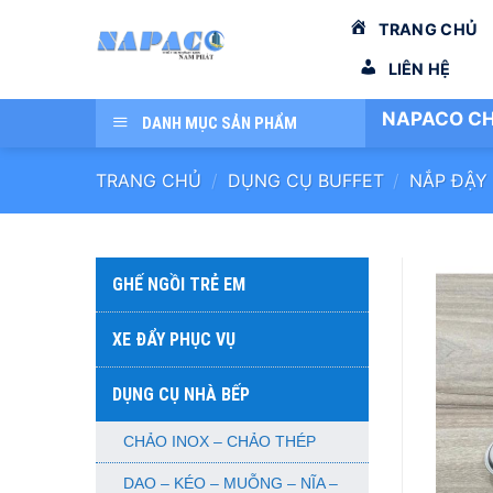
Bỏ
TRANG CHỦ
qua
nội
LIÊN HỆ
dung
NAPACO CH
DANH MỤC SẢN PHẨM
TRANG CHỦ
/
DỤNG CỤ BUFFET
/
NẮP ĐẬY
GHẾ NGỒI TRẺ EM
XE ĐẨY PHỤC VỤ
DỤNG CỤ NHÀ BẾP
CHẢO INOX – CHẢO THÉP
DAO – KÉO – MUỖNG – NĨA –