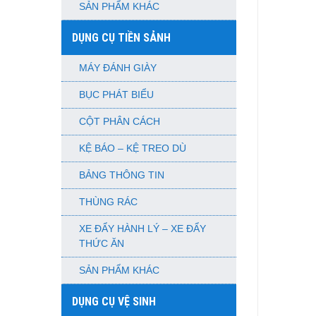
SẢN PHẨM KHÁC
DỤNG CỤ TIỀN SẢNH
MÁY ĐÁNH GIÀY
BỤC PHÁT BIỂU
CỘT PHÂN CÁCH
KỆ BÁO – KỆ TREO DÙ
BẢNG THÔNG TIN
THÙNG RÁC
XE ĐẨY HÀNH LÝ – XE ĐẨY
THỨC ĂN
SẢN PHẨM KHÁC
DỤNG CỤ VỆ SINH