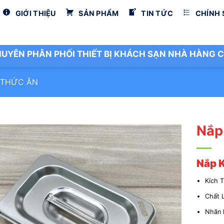
GIỚI THIỆU
SẢN PHẨM
TIN TỨC
CHÍNH
UYÊN PHÂN PHỐI THIẾT BỊ KHÁCH SẠN NHÀ HÀNG C
 THỨC ĂN
Nắp
Nắp K
Kích 
Chất 
Nhãn h