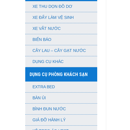
XE THU DỌN ĐỒ DƠ
XE ĐẨY LÀM VỆ SINH
XE VẮT NƯỚC
BIỂN BÁO
CÂY LAU – CÂY GẠT NƯỚC
DỤNG CỤ KHÁC
DỤNG CỤ PHÒNG KHÁCH SẠN
EXTRA BED
BÀN ỦI
BÌNH ĐUN NƯỚC
GIÁ ĐỠ HÀNH LÝ