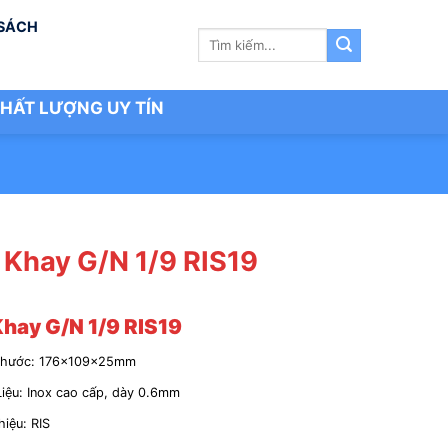
 SÁCH
Tìm
kiếm:
HẤT LƯỢNG UY TÍN
 Khay G/N 1/9 RIS19
hay G/N 1/9 RIS19
Thước: 176x109x25mm
Liệu: Inox cao cấp, dày 0.6mm
iệu: RIS