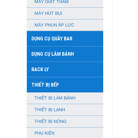
MÁY GIẶT THẢM
MÁY HÚT BỤI
MÁY PHUN ÁP LỰC
DỤNG CỤ QUẦY BAR
DỤNG CỤ LÀM BÁNH
RACK LY
THIẾT BỊ BẾP
THIẾT BỊ LÀM BÁNH
THIẾT BỊ LẠNH
THIẾT BỊ NÓNG
PHỤ KIỆN