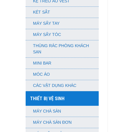
KỆ TREO ÁO VEST
KÉT SẮT
MÁY SẤY TAY
MÁY SẤY TÓC
THÙNG RÁC PHÒNG KHÁCH
SẠN
MINI BAR
MÓC ÁO
CÁC VẬT DỤNG KHÁC
THIẾT BỊ VỆ SINH
MÁY CHÀ SÀN
MÁY CHÀ SÀN ĐƠN