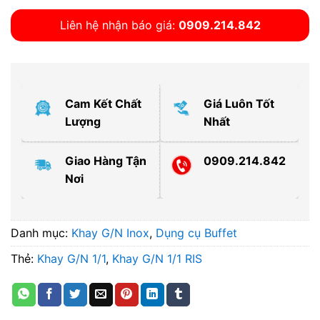
Liên hệ nhận báo giá:
0909.214.842
Cam Kết Chất
Giá Luôn Tốt
Lượng
Nhất
Giao Hàng Tận
0909.214.842
Nơi
Danh mục:
Khay G/N Inox
,
Dụng cụ Buffet
Thẻ:
Khay G/N 1/1
,
Khay G/N 1/1 RIS