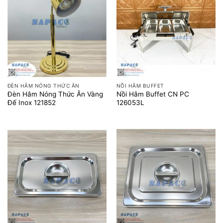
ĐÈN HÂM NÓNG THỨC ĂN
NỒI HÂM BUFFET
Đèn Hâm Nóng Thức Ăn Vàng
Nồi Hâm Buffet CN PC
Đế Inox 121852
126053L