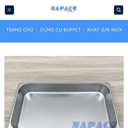
Bỏ
qua
nội
dung
TRANG CHỦ
/
DỤNG CỤ BUFFET
/
KHAY G/N INOX