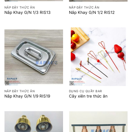
NẮP ĐẬY THỨC ĂN
NẮP ĐẬY THỨC ĂN
Nắp Khay G/N 1/3 RIS13
Nắp Khay G/N 1/2 RIS12
NẮP ĐẬY THỨC ĂN
DỤNG CỤ QUẦY BAR
Nắp Khay G/N 1/9 RIS19
Cây xiên tre thức ăn