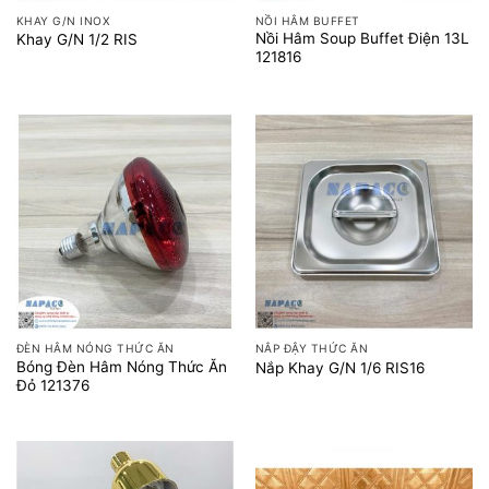
KHAY G/N INOX
NỒI HÂM BUFFET
Nồi Hâm Soup Buffet Điện 13L
Khay G/N 1/2 RIS
121816
ĐÈN HÂM NÓNG THỨC ĂN
NẮP ĐẬY THỨC ĂN
Bóng Đèn Hâm Nóng Thức Ăn
Nắp Khay G/N 1/6 RIS16
Đỏ 121376