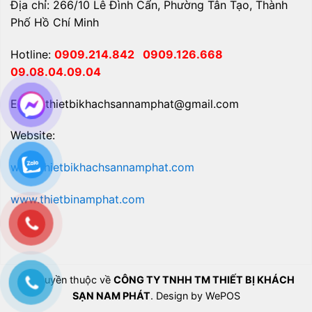
Địa chỉ: 266/10 Lê Đình Cẩn, Phường Tân Tạo, Thành
Phố Hồ Chí Minh
Hotline:
0909.214.842
0909.126.668
09.08.04.09.04
Email: thietbikhachsannamphat@gmail.com
Website:
www.thietbikhachsannamphat.com
www.thietbinamphat.com
Bản quyền thuộc về
CÔNG TY TNHH TM THIẾT BỊ KHÁCH
SẠN NAM PHÁT
. Design by WePOS