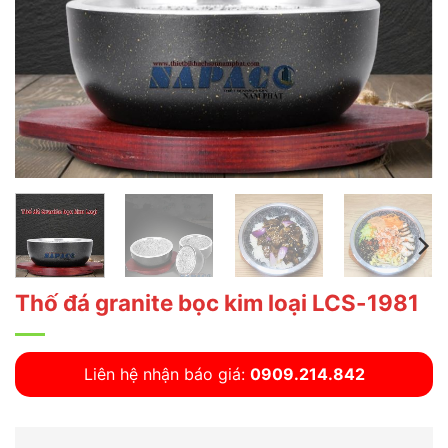
Thố đá granite bọc kim loại LCS-1981
Liên hệ nhận báo giá:
0909.214.842