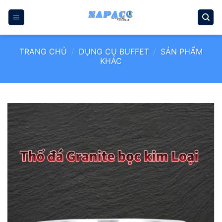
Bỏ
qua
nội
dung
TRANG CHỦ
/
DỤNG CỤ BUFFET
/
SẢN PHẨM
KHÁC