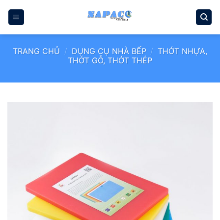
Bỏ
qua
nội
dung
TRANG CHỦ
/
DỤNG CỤ NHÀ BẾP
/
THỚT NHỰA,
THỚT GỖ, THỚT THÉP