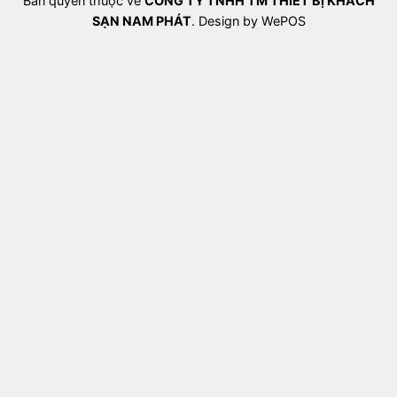
Bản quyền thuộc về
CÔNG TY TNHH TM THIẾT BỊ KHÁCH
SẠN NAM PHÁT
. Design by WePOS