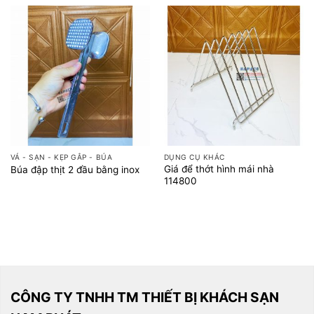
VÁ - SẠN - KẸP GẮP - BÚA
DỤNG CỤ KHÁC
Giá để thớt hình mái nhà
Búa đập thịt 2 đầu bằng inox
114800
CÔNG TY TNHH TM THIẾT BỊ KHÁCH SẠN