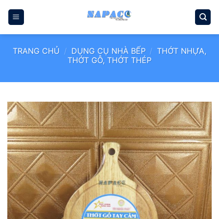
Bỏ
qua
nội
dung
TRANG CHỦ
/
DỤNG CỤ NHÀ BẾP
/
THỚT NHỰA,
THỚT GỖ, THỚT THÉP