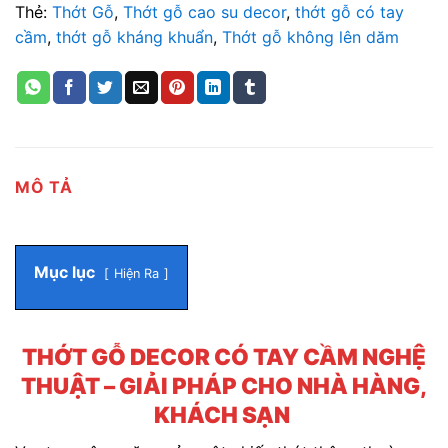
Thẻ:
Thớt Gỗ
,
Thớt gỗ cao su decor
,
thớt gỗ có tay
cầm
,
thớt gỗ kháng khuẩn
,
Thớt gỗ không lên dăm
MÔ TẢ
Mục lục
Hiện Ra
THỚT GỖ DECOR CÓ TAY CẦM NGHỆ
THUẬT – GIẢI PHÁP CHO NHÀ HÀNG,
KHÁCH SẠN