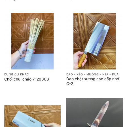
DỤNG CỤ KHÁC
DAO - KÉO - MUỖNG - NĨA - ĐŨA
Dao chặt xương cao cấp nhỏ
Chổi chùi chảo 7120003
G-2