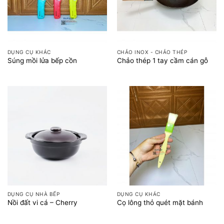
DỤNG CỤ KHÁC
CHẢO INOX - CHẢO THÉP
Súng mồi lửa bếp cồn
Chảo thép 1 tay cầm cán gỗ
DỤNG CỤ NHÀ BẾP
DỤNG CỤ KHÁC
Nồi đất vi cá – Cherry
Cọ lông thỏ quét mặt bánh