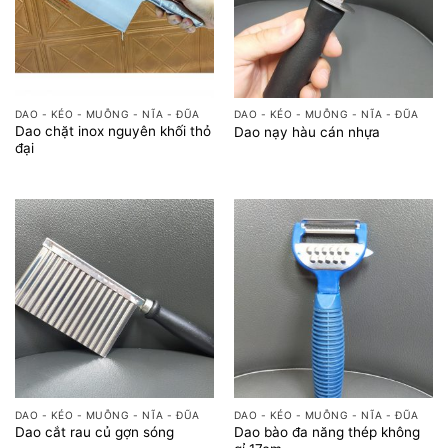
DAO - KÉO - MUỖNG - NĨA - ĐŨA
DAO - KÉO - MUỖNG - NĨA - ĐŨA
Dao chặt inox nguyên khối thỏ
Dao nạy hàu cán nhựa
đại
DAO - KÉO - MUỖNG - NĨA - ĐŨA
DAO - KÉO - MUỖNG - NĨA - ĐŨA
Dao bào đa năng thép không
Dao cắt rau củ gợn sóng