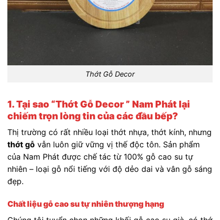
Thớt Gỗ Decor
1. Tại sao “Thớt Gỗ Decor ” Nam Phát lại
chiếm trọn lòng tin của các đầu bếp?
Thị trường có rất nhiều loại thớt nhựa, thớt kính, nhưng
thớt gỗ
vẫn luôn giữ vững vị thế độc tôn. Sản phẩm
của Nam Phát được chế tác từ 100% gỗ cao su tự
nhiên – loại gỗ nổi tiếng với độ dẻo dai và vân gỗ sáng
đẹp.
Chất liệu gỗ cao su tự nhiên thượng hạng
Chúng tôi tuyển chọn những khối gỗ cao su già, có thớ