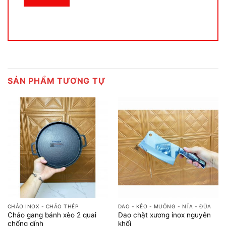
SẢN PHẨM TƯƠNG TỰ
CHẢO INOX - CHẢO THÉP
DAO - KÉO - MUỖNG - NĨA - ĐŨA
Chảo gang bánh xèo 2 quai
Dao chặt xương inox nguyên
chống dính
khối