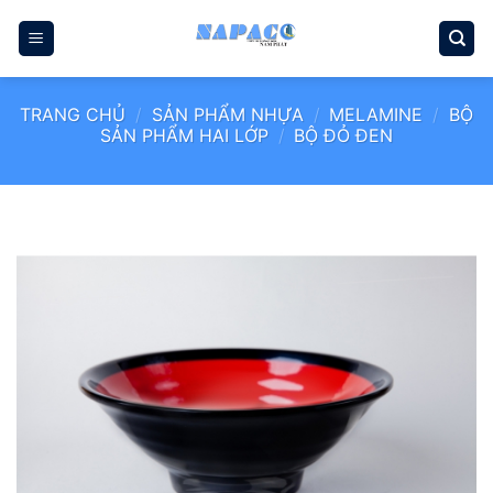
Bỏ
qua
nội
dung
TRANG CHỦ
/
SẢN PHẨM NHỰA
/
MELAMINE
/
BỘ
SẢN PHẨM HAI LỚP
/
BỘ ĐỎ ĐEN