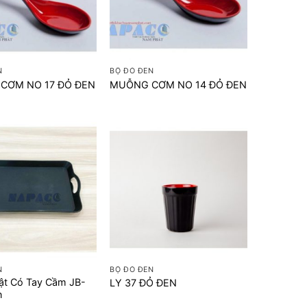
+
N
BỘ ĐỎ ĐEN
CƠM NO 17 ĐỎ ĐEN
MUỖNG CƠM NO 14 ĐỎ ĐEN
+
N
BỘ ĐỎ ĐEN
ật Có Tay Cầm JB-
LY 37 ĐỎ ĐEN
n