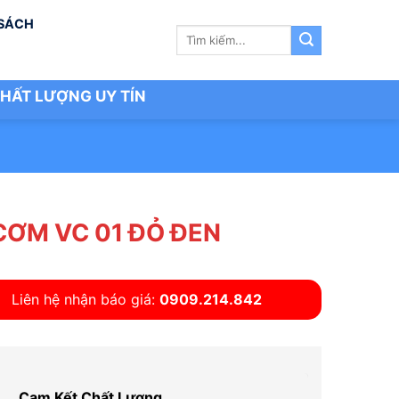
 SÁCH
Tìm
kiếm:
HẤT LƯỢNG UY TÍN
CƠM VC 01 ĐỎ ĐEN
Liên hệ nhận báo giá:
0909.214.842
Cam Kết Chất Lượng