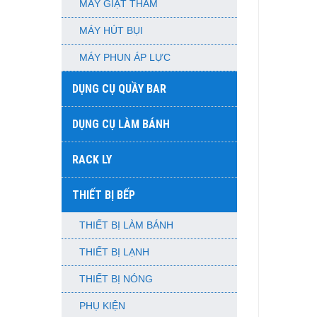
MÁY GIẶT THẢM
MÁY HÚT BỤI
MÁY PHUN ÁP LỰC
DỤNG CỤ QUẦY BAR
DỤNG CỤ LÀM BÁNH
RACK LY
THIẾT BỊ BẾP
THIẾT BỊ LÀM BÁNH
THIẾT BỊ LẠNH
THIẾT BỊ NÓNG
PHỤ KIỆN