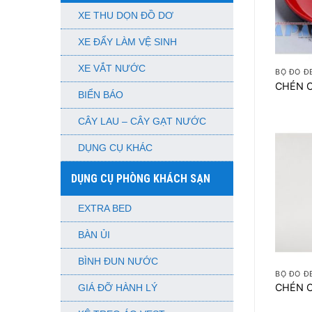
XE THU DỌN ĐỒ DƠ
XE ĐẨY LÀM VỆ SINH
+
XE VẮT NƯỚC
BỘ ĐỎ Đ
CHÉN C
BIỂN BÁO
CÂY LAU – CÂY GẠT NƯỚC
DỤNG CỤ KHÁC
DỤNG CỤ PHÒNG KHÁCH SẠN
EXTRA BED
BÀN ỦI
+
BÌNH ĐUN NƯỚC
BỘ ĐỎ Đ
CHÉN 
GIÁ ĐỠ HÀNH LÝ