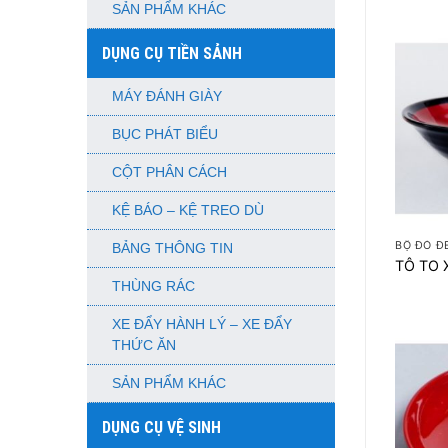
SẢN PHẨM KHÁC
DỤNG CỤ TIỀN SẢNH
MÁY ĐÁNH GIÀY
BỤC PHÁT BIỂU
CỘT PHÂN CÁCH
KỆ BÁO – KỆ TREO DÙ
+
BỘ ĐỎ Đ
BẢNG THÔNG TIN
TÔ TO 
THÙNG RÁC
XE ĐẨY HÀNH LÝ – XE ĐẨY
THỨC ĂN
SẢN PHẨM KHÁC
DỤNG CỤ VỆ SINH