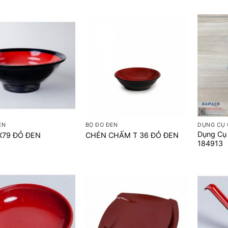
+
+
EN
BỘ ĐỎ ĐEN
DỤNG CỤ 
Dụng Cụ
X79 ĐỎ ĐEN
CHÉN CHẤM T 36 ĐỎ ĐEN
184913