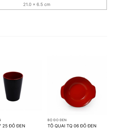
21.0 x 6.5 cm
+
N
BỘ ĐỎ ĐEN
LY 25 ĐỎ ĐEN
TÔ QUAI TQ 06 ĐỎ ĐEN