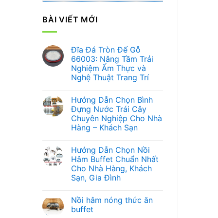
BÀI VIẾT MỚI
Đĩa Đá Tròn Đế Gỗ
66003: Nâng Tầm Trải
Nghiệm Ẩm Thực và
Nghệ Thuật Trang Trí
Không
có
Hướng Dẫn Chọn Bình
bình
luận
Đựng Nước Trái Cây
ở
Chuyên Nghiệp Cho Nhà
Đĩa
Đá
Hàng – Khách Sạn
Tròn
Đế
Không
Gỗ
có
Hướng Dẫn Chọn Nồi
66003:
bình
Nâng
luận
Hâm Buffet Chuẩn Nhất
ở
Tầm
Cho Nhà Hàng, Khách
Hướng
Trải
Dẫn
Nghiệm
Sạn, Gia Đình
Chọn
Ẩm
Bình
Không
Thực
Đựng
có
và
Nồi hâm nóng thức ăn
Nước
bình
Nghệ
Trái
luận
Thuật
buffet
ở
Cây
Trang