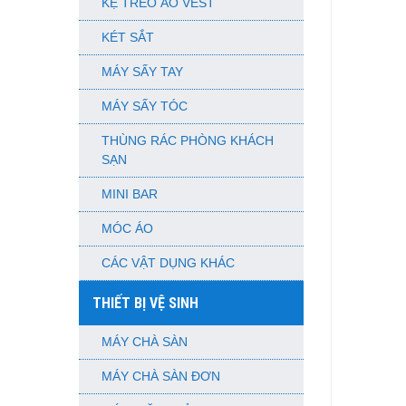
KỆ TREO ÁO VEST
KÉT SẮT
MÁY SẤY TAY
MÁY SẤY TÓC
THÙNG RÁC PHÒNG KHÁCH
SẠN
MINI BAR
MÓC ÁO
CÁC VẬT DỤNG KHÁC
THIẾT BỊ VỆ SINH
MÁY CHÀ SÀN
MÁY CHÀ SÀN ĐƠN