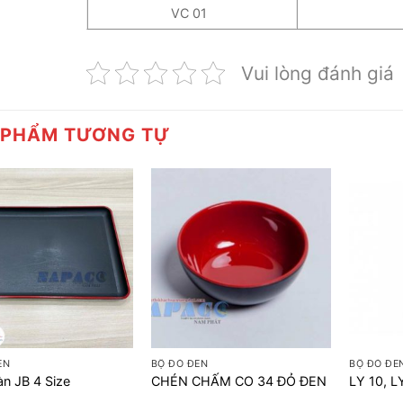
VC 01
Vui lòng đánh giá
 PHẨM TƯƠNG TỰ
+
+
EN
BỘ ĐỎ ĐEN
BỘ ĐỎ ĐE
n JB 4 Size
CHÉN CHẤM CO 34 ĐỎ ĐEN
LY 10, 