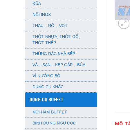
ĐŨA
NỒI INOX
THAU – RỔ – VỢT
THỚT NHỰA, THỚT GỖ,
THỚT THÉP
THÙNG RÁC NHÀ BẾP
VÁ – SẠN – KẸP GẮP – BÚA
VỈ NƯỚNG BÒ
DỤNG CỤ KHÁC
DỤNG CỤ BUFFET
NỒI HÂM BUFFET
MÔ T
BÌNH ĐỰNG NGŨ CỐC