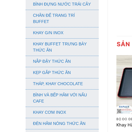
BÌNH ĐỰNG NƯỚC TRÁI CÂY
CHÂN ĐẾ TRANG TRÍ
BUFFET
KHAY G/N INOX
SẢN
KHAY BUFFET TRƯNG BÀY
THỨC ĂN
NẮP ĐẬY THỨC ĂN
KẸP GẮP THỨC ĂN
THÁP, KHAY CHOCOLATE
BÌNH VÀ BẾP HÂM VỚI NẤU
CAFE
+
KHAY CƠM INOX
BỘ ĐỎ Đ
ĐÈN HÂM NÓNG THỨC ĂN
Khay Hà