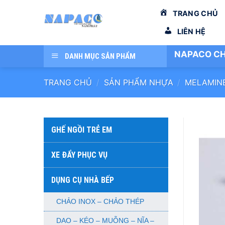
Bỏ
TRANG CHỦ
qua
nội
LIÊN HỆ
dung
NAPACO CH
DANH MỤC SẢN PHẨM
TRANG CHỦ
/
SẢN PHẨM NHỰA
/
MELAMIN
GHẾ NGỒI TRẺ EM
XE ĐẨY PHỤC VỤ
DỤNG CỤ NHÀ BẾP
CHẢO INOX – CHẢO THÉP
DAO – KÉO – MUỖNG – NĨA –