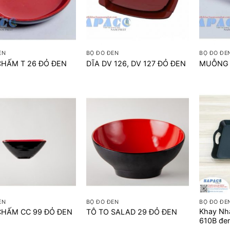
+
+
EN
BỘ ĐỎ ĐEN
BỘ ĐỎ ĐE
HẤM T 26 ĐỎ ĐEN
DĨA DV 126, DV 127 ĐỎ ĐEN
MUỖNG 
+
+
EN
BỘ ĐỎ ĐEN
BỘ ĐỎ ĐE
Khay Nh
CHẤM CC 99 ĐỎ ĐEN
TÔ TO SALAD 29 ĐỎ ĐEN
610B đe