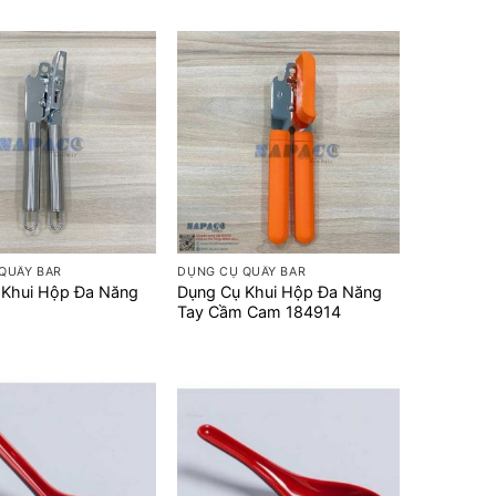
+
QUẦY BAR
DỤNG CỤ QUẦY BAR
 Khui Hộp Đa Năng
Dụng Cụ Khui Hộp Đa Năng
Tay Cầm Cam 184914