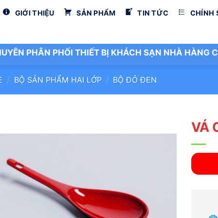
GIỚI THIỆU
SẢN PHẨM
TIN TỨC
CHÍNH
UYÊN PHÂN PHỐI THIẾT BỊ KHÁCH SẠN NHÀ HÀNG C
E
/
BỘ SẢN PHẨM HAI LỚP
/
BỘ ĐỎ ĐEN
VÁ 