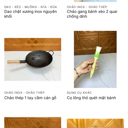
DAO - KÉO - MUỖNG - NĨA - ĐŨA
CHẢO INOX - CHẢO THÉP
Dao chặt xương inox nguyên
Chảo gang bánh xèo 2 quai
khối
chống dính
CHẢO INOX - CHẢO THÉP
DỤNG CỤ KHÁC
Chảo thép 1 tay cầm cán gỗ
Cọ lông thỏ quét mặt bánh