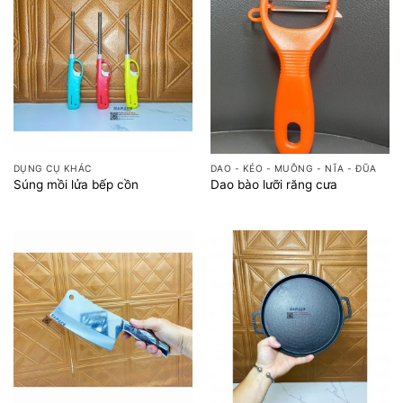
DỤNG CỤ KHÁC
DAO - KÉO - MUỖNG - NĨA - ĐŨA
Súng mồi lửa bếp cồn
Dao bào lưỡi răng cưa