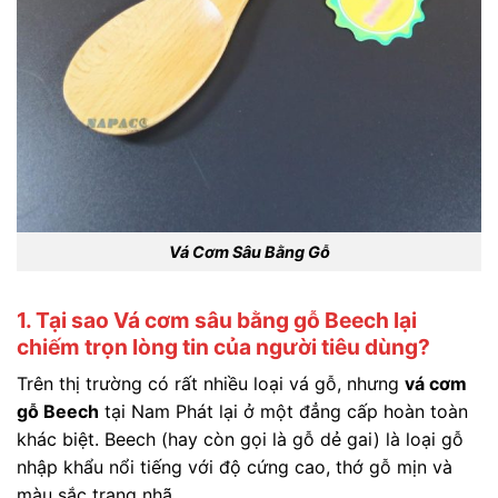
Vá Cơm Sâu Bằng Gỗ
1. Tại sao Vá cơm sâu bằng gỗ Beech lại
chiếm trọn lòng tin của người tiêu dùng?
Trên thị trường có rất nhiều loại vá gỗ, nhưng
vá cơm
gỗ Beech
tại Nam Phát lại ở một đẳng cấp hoàn toàn
khác biệt. Beech (hay còn gọi là gỗ dẻ gai) là loại gỗ
nhập khẩu nổi tiếng với độ cứng cao, thớ gỗ mịn và
màu sắc trang nhã.