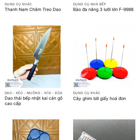
DỤNG CỤ KHÁC
DỤNG CỤ NHÀ BẾP
Thanh Nam Châm Treo Dao
Bào đa năng 3 lưỡi lớn F-9988
DAO - KÉO - MUỖNG - NĨA - ĐŨA
DỤNG CỤ KHÁC
Dao thái bếp nhật kai cán gỗ
Cây ghim bill giấy hoá đơn
cao cấp