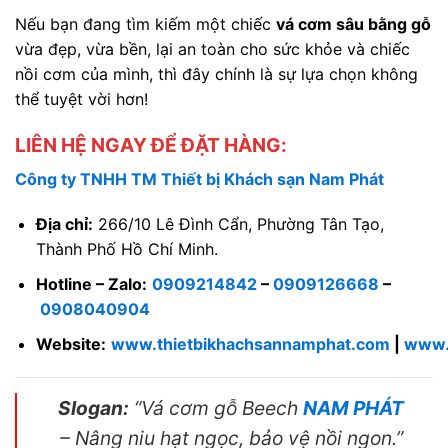
Nếu bạn đang tìm kiếm một chiếc
vá cơm sâu bằng gỗ
vừa đẹp, vừa bền, lại an toàn cho sức khỏe và chiếc
nồi cơm của mình, thì đây chính là sự lựa chọn không
thể tuyệt vời hơn!
LIÊN HỆ NGAY ĐỂ ĐẶT HÀNG:
Công ty TNHH TM Thiết bị Khách sạn Nam Phát
Địa chỉ:
266/10 Lê Đình Cẩn, Phường Tân Tạo,
Thành Phố Hồ Chí Minh.
Hotline – Zalo:
0909214842
–
0909126668
–
0908040904
Website:
www.thietbikhachsannamphat.com
|
www.
Slogan:
“Vá cơm gỗ Beech
NAM PHÁT
– Nâng niu hạt ngọc, bảo vệ nồi ngon.”