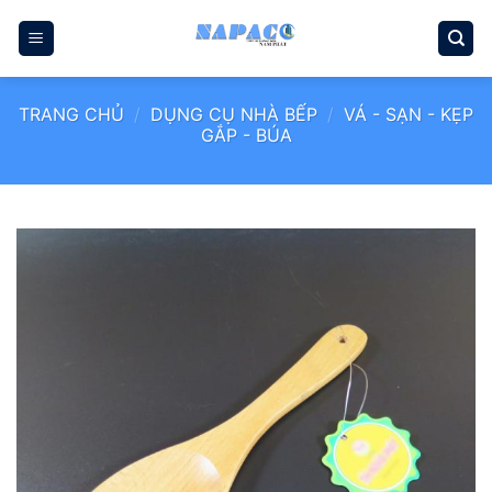
Bỏ
qua
nội
dung
TRANG CHỦ
/
DỤNG CỤ NHÀ BẾP
/
VÁ - SẠN - KẸP
GẮP - BÚA