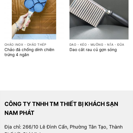
CHẢO INOX - CHẢO THÉP
DAO - KÉO - MUỖNG - NĨA - ĐŨA
Chảo đá chống dính chiên
Dao cắt rau củ gợn sóng
trứng 4 ngăn
CÔNG TY TNHH TM THIẾT BỊ KHÁCH SẠN
NAM PHÁT
Địa chỉ: 266/10 Lê Đình Cẩn, Phường Tân Tạo, Thành