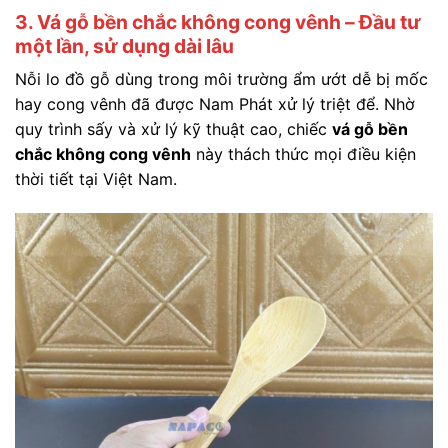
3. Vá gỗ bền chắc không cong vênh – Đầu tư
một lần, sử dụng dài lâu
Nỗi lo đồ gỗ dùng trong môi trường ẩm ướt dễ bị mốc
hay cong vênh đã được Nam Phát xử lý triệt để. Nhờ
quy trình sấy và xử lý kỹ thuật cao, chiếc
vá gỗ bền
chắc không cong vênh
này thách thức mọi điều kiện
thời tiết tại Việt Nam.