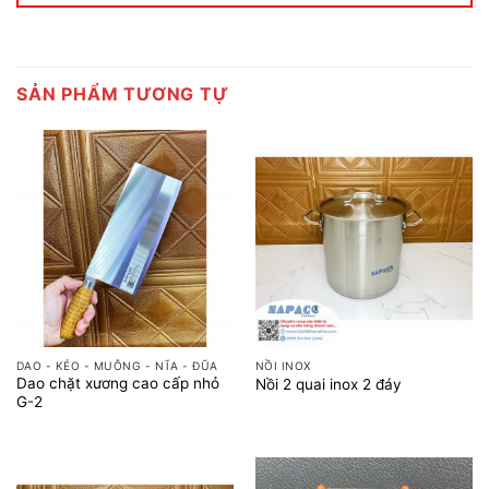
SẢN PHẨM TƯƠNG TỰ
DAO - KÉO - MUỖNG - NĨA - ĐŨA
NỒI INOX
Dao chặt xương cao cấp nhỏ
Nồi 2 quai inox 2 đáy
G-2