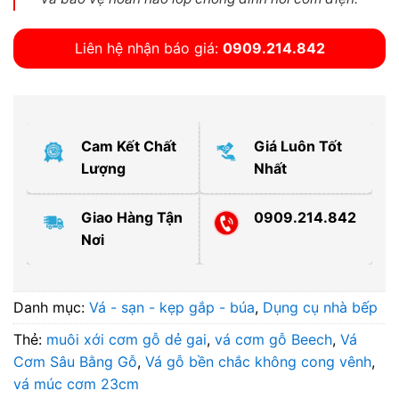
Liên hệ nhận báo giá:
0909.214.842
Cam Kết Chất
Giá Luôn Tốt
Lượng
Nhất
Giao Hàng Tận
0909.214.842
Nơi
Danh mục:
Vá - sạn - kẹp gắp - búa
,
Dụng cụ nhà bếp
Thẻ:
muôi xới cơm gỗ dẻ gai
,
vá cơm gỗ Beech
,
Vá
Cơm Sâu Bằng Gỗ
,
Vá gỗ bền chắc không cong vênh
,
vá múc cơm 23cm