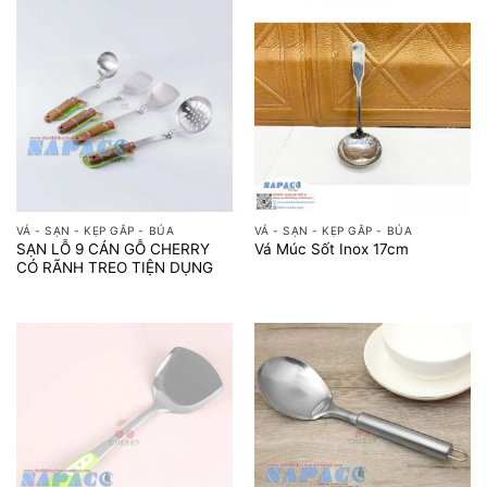
VÁ - SẠN - KẸP GẮP - BÚA
VÁ - SẠN - KẸP GẮP - BÚA
SẠN LỖ 9 CÁN GỖ CHERRY
Vá Múc Sốt Inox 17cm
CÓ RÃNH TREO TIỆN DỤNG