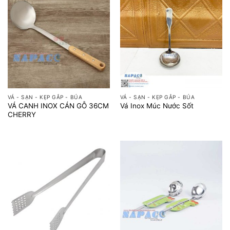
VÁ - SẠN - KẸP GẮP - BÚA
VÁ - SẠN - KẸP GẮP - BÚA
VÁ CANH INOX CÁN GỖ 36CM
Vá Inox Múc Nước Sốt
CHERRY