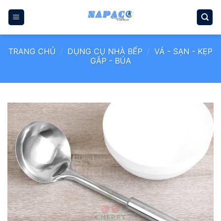
Bỏ
qua
nội
dung
TRANG CHỦ
/
DỤNG CỤ NHÀ BẾP
/
VÁ - SẠN - KẸP
GẮP - BÚA