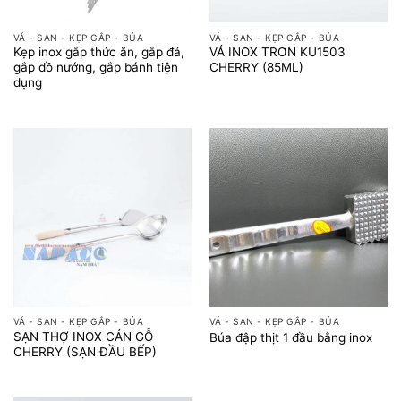
VÁ - SẠN - KẸP GẮP - BÚA
VÁ - SẠN - KẸP GẮP - BÚA
Kẹp inox gắp thức ăn, gắp đá,
VÁ INOX TRƠN KU1503
gắp đồ nướng, gắp bánh tiện
CHERRY (85ML)
dụng
VÁ - SẠN - KẸP GẮP - BÚA
VÁ - SẠN - KẸP GẮP - BÚA
SẠN THỢ INOX CÁN GỖ
Búa đập thịt 1 đầu bằng inox
CHERRY (SẠN ĐẦU BẾP)