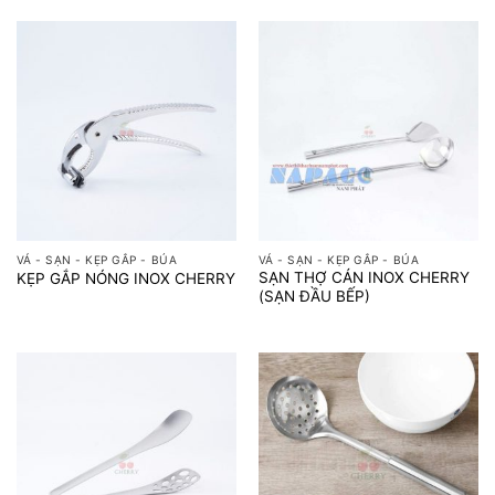
VÁ - SẠN - KẸP GẮP - BÚA
VÁ - SẠN - KẸP GẮP - BÚA
SẠN THỢ CÁN INOX CHERRY
KẸP GẮP NÓNG INOX CHERRY
(SẠN ĐẦU BẾP)