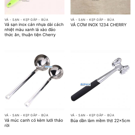
VÁ - SẠN - KẸP GẮP - BÚA
VÁ - SẠN - KẸP GẮP - BÚA
Vá sạn inox cán nhựa dài cách
VÁ CƠM INOX 1234 CHERRY
nhiệt màu xanh lá xào đảo
thức ăn, thuận tiện Cherry
VÁ - SẠN - KẸP GẮP - BÚA
VÁ - SẠN - KẸP GẮP - BÚA
Vá múc canh có kèm lưới tháo
Búa dần làm mềm thịt 22x5cm
rời