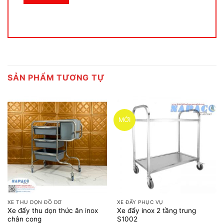
SẢN PHẨM TƯƠNG TỰ
MỚI
XE THU DỌN ĐỒ DƠ
XE ĐẨY PHỤC VỤ
Xe đẩy thu dọn thức ăn inox
Xe đẩy inox 2 tầng trung
chân cong
S1002