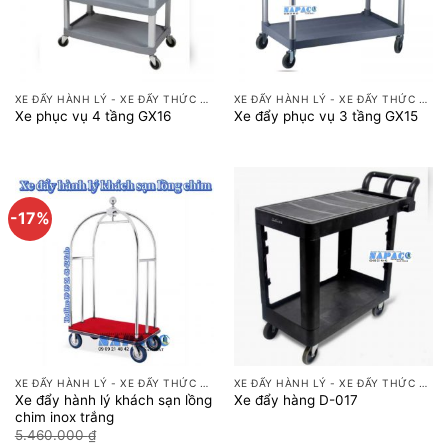
XE ĐẨY HÀNH LÝ - XE ĐẨY THỨC ĂN
XE ĐẨY HÀNH LÝ - XE ĐẨY THỨC ĂN
Xe phục vụ 4 tầng GX16
Xe đẩy phục vụ 3 tầng GX15
-17%
XE ĐẨY HÀNH LÝ - XE ĐẨY THỨC ĂN
XE ĐẨY HÀNH LÝ - XE ĐẨY THỨC ĂN
Xe đẩy hành lý khách sạn lồng
Xe đẩy hàng D-017
chim inox trắng
Giá
Giá
5.460.000
₫
4.550.000
₫
gốc
hiện