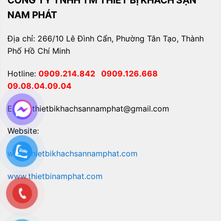
CÔNG TY TNHH TM THIẾT BỊ KHÁCH SẠN
NAM PHÁT
Địa chỉ: 266/10 Lê Đình Cẩn, Phường Tân Tạo, Thành
Phố Hồ Chí Minh
Hotline:
0909.214.842
0909.126.668
09.08.04.09.04
Email: thietbikhachsannamphat@gmail.com
Website:
www.thietbikhachsannamphat.com
www.thietbinamphat.com