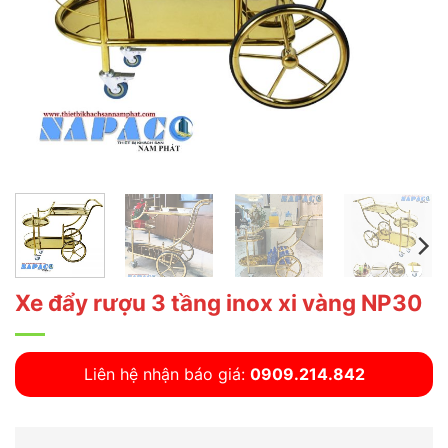
Xe đẩy rượu 3 tầng inox xi vàng NP30
Liên hệ nhận báo giá:
0909.214.842