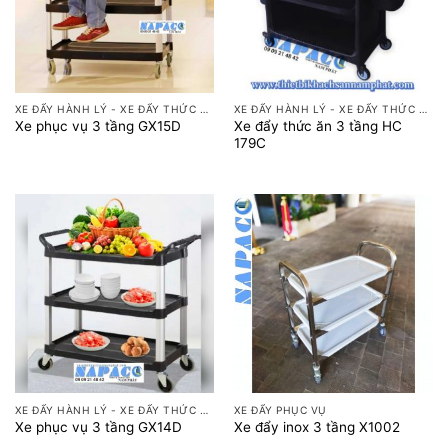
XE ĐẨY HÀNH LÝ - XE ĐẨY THỨC ĂN
XE ĐẨY HÀNH LÝ - XE ĐẨY THỨC ĂN
Xe đẩy thức ăn 3 tầng HC
Xe phục vụ 3 tầng GX15D
179C
XE ĐẨY HÀNH LÝ - XE ĐẨY THỨC ĂN
XE ĐẨY PHỤC VỤ
Xe phục vụ 3 tầng GX14D
Xe đẩy inox 3 tầng X1002