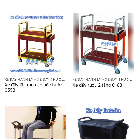
XE ĐẨY HÀNH LÝ - XE ĐẨY THỨC ĂN
XE ĐẨY HÀNH LÝ - XE ĐẨY THỨC ĂN
Xe đẩy lẩu rượu có hộc tủ A-
Xe đẩy rượu 2 tầng C-83
055B