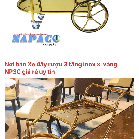
Nơi bán Xe đẩy rượu 3 tầng inox xi vàng
NP30 giá rẻ uy tín