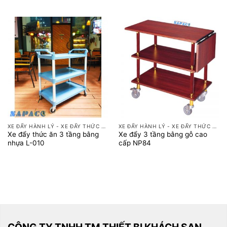
là:
tại
5.460.000 ₫.
là:
4.550.000 ₫.
XE ĐẨY HÀNH LÝ - XE ĐẨY THỨC ĂN
XE ĐẨY HÀNH LÝ - XE ĐẨY THỨC ĂN
Xe đẩy thức ăn 3 tầng bằng
Xe đẩy 3 tầng bằng gỗ cao
nhựa L-010
cấp NP84