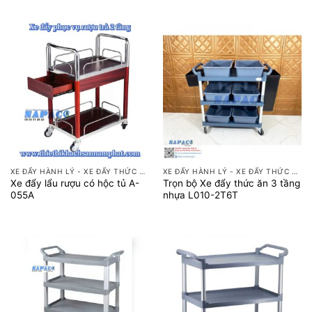
XE ĐẨY HÀNH LÝ - XE ĐẨY THỨC ĂN
XE ĐẨY HÀNH LÝ - XE ĐẨY THỨC ĂN
Xe đẩy lẩu rượu có hộc tủ A-
Trọn bộ Xe đẩy thức ăn 3 tầng
055A
nhựa L010-2T6T