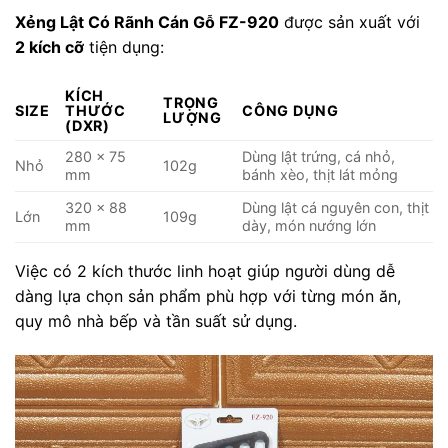
Xẻng Lật Có Rãnh Cán Gỗ FZ-920
được sản xuất với
2 kích cỡ
tiện dụng:
KÍCH
TRỌNG
SIZE
THƯỚC
CÔNG DỤNG
LƯỢNG
(DXR)
280 x 75
Dùng lật trứng, cá nhỏ,
Nhỏ
102g
mm
bánh xèo, thịt lát mỏng
320 x 88
Dùng lật cá nguyên con, thịt
Lớn
109g
mm
dày, món nướng lớn
Việc có 2 kích thước linh hoạt giúp người dùng dễ
dàng lựa chọn sản phẩm phù hợp với từng món ăn,
quy mô nhà bếp và tần suất sử dụng.