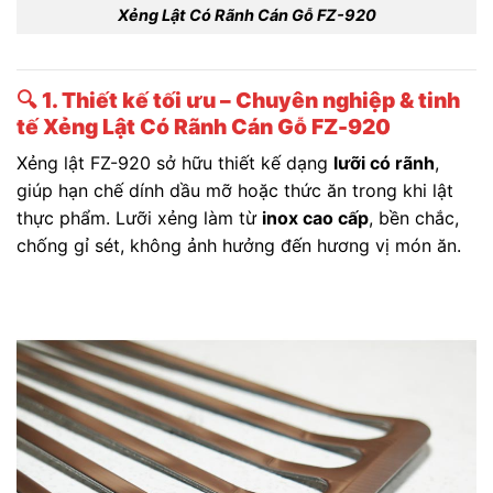
Xẻng Lật Có Rãnh Cán Gỗ FZ-920
🔍
1. Thiết kế tối ưu – Chuyên nghiệp & tinh
tế Xẻng Lật Có Rãnh Cán Gỗ FZ-920
Xẻng lật FZ-920 sở hữu thiết kế dạng
lưỡi có rãnh
,
giúp hạn chế dính dầu mỡ hoặc thức ăn trong khi lật
thực phẩm. Lưỡi xẻng làm từ
inox cao cấp
, bền chắc,
chống gỉ sét, không ảnh hưởng đến hương vị món ăn.