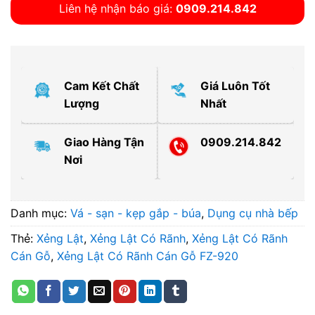
Liên hệ nhận báo giá:
0909.214.842
Cam Kết Chất
Giá Luôn Tốt
Lượng
Nhất
Giao Hàng Tận
0909.214.842
Nơi
Danh mục:
Vá - sạn - kẹp gắp - búa
,
Dụng cụ nhà bếp
Thẻ:
Xẻng Lật
,
Xẻng Lật Có Rãnh
,
Xẻng Lật Có Rãnh
Cán Gỗ
,
Xẻng Lật Có Rãnh Cán Gỗ FZ-920