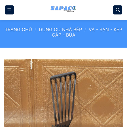
Bỏ
qua
nội
dung
TRANG CHỦ
/
DỤNG CỤ NHÀ BẾP
/
VÁ - SẠN - KẸP
GẮP - BÚA