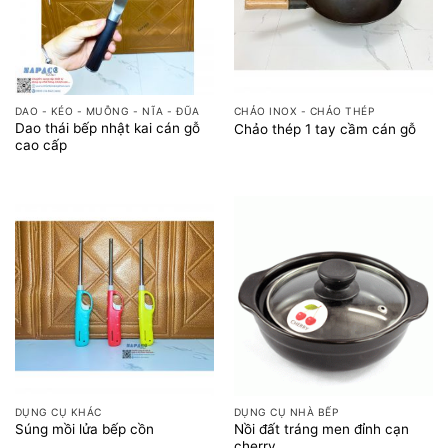
DAO - KÉO - MUỖNG - NĨA - ĐŨA
CHẢO INOX - CHẢO THÉP
Dao thái bếp nhật kai cán gỗ
Chảo thép 1 tay cầm cán gỗ
cao cấp
DỤNG CỤ KHÁC
DỤNG CỤ NHÀ BẾP
Nồi đất tráng men đỉnh cạn
Súng mồi lửa bếp cồn
cherry