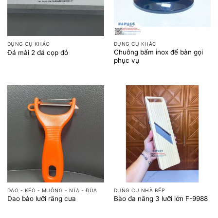
DỤNG CỤ KHÁC
DỤNG CỤ KHÁC
Chuông bấm inox để bàn gọi
Đá mài 2 đá cọp đỏ
phục vụ
DAO - KÉO - MUỖNG - NĨA - ĐŨA
DỤNG CỤ NHÀ BẾP
Dao bào lưỡi răng cưa
Bào đa năng 3 lưỡi lớn F-9988