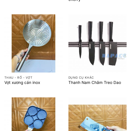
THAU - RỔ - VỢT
DỤNG CỤ KHÁC
Vợt xương cán inox
Thanh Nam Châm Treo Dao