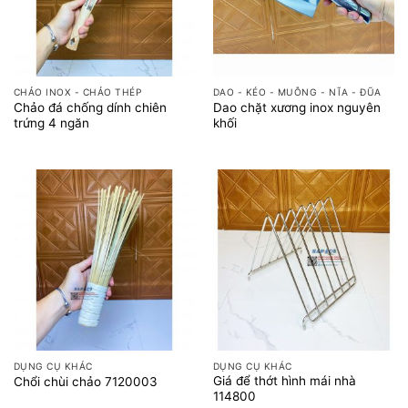
CHẢO INOX - CHẢO THÉP
DAO - KÉO - MUỖNG - NĨA - ĐŨA
Chảo đá chống dính chiên
Dao chặt xương inox nguyên
trứng 4 ngăn
khối
DỤNG CỤ KHÁC
DỤNG CỤ KHÁC
Giá để thớt hình mái nhà
Chổi chùi chảo 7120003
114800