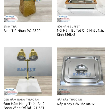
BÌNH TRÀ
NỒI HÂM BUFFET
Nồi Hâm Buffet Chữ Nhật Nắp
Bình Trà Nhựa PC 2320
Kính 816L-2
ĐÈN HÂM NÓNG THỨC ĂN
NẮP ĐẬY THỨC ĂN
Đèn Hâm Nóng Thức Ăn 2
Nắp Khay G/N 1/2 RIS12
Bóng Vàng Đế Đá 121168T