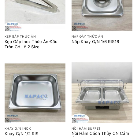
KẸP GẮP THỨC ĂN
NẮP ĐẬY THỨC ĂN
Kẹp Gắp Inox Thức Ăn Đầu
Nắp Khay G/N 1/6 RIS16
Tròn Có Lỗ 2 Size
KHAY G/N INOX
NỒI HÂM BUFFET
Nồi Hâm Cách Thủy CN Cảm
Khay G/N 1/2 RIS