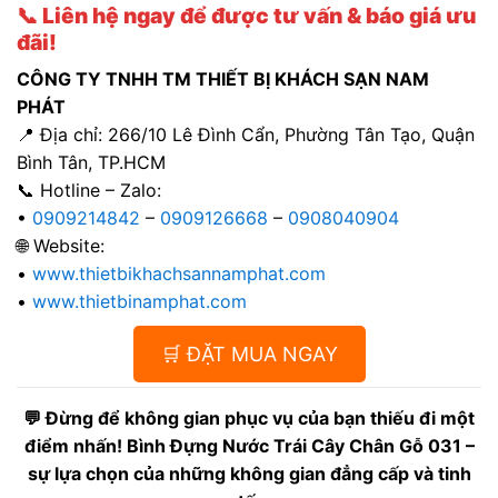
📞
Liên hệ ngay để được tư vấn & báo giá ưu
đãi!
CÔNG TY TNHH TM THIẾT BỊ KHÁCH SẠN NAM
PHÁT
📍 Địa chỉ: 266/10 Lê Đình Cẩn, Phường Tân Tạo, Quận
Bình Tân, TP.HCM
📞 Hotline – Zalo:
•
0909214842
–
0909126668
–
0908040904
🌐 Website:
•
www.thietbikhachsannamphat.com
•
www.thietbinamphat.com
🛒 ĐẶT MUA NGAY
💬 Đừng để không gian phục vụ của bạn thiếu đi một
điểm nhấn! Bình Đựng Nước Trái Cây Chân Gỗ 031 –
sự lựa chọn của những không gian đẳng cấp và tinh