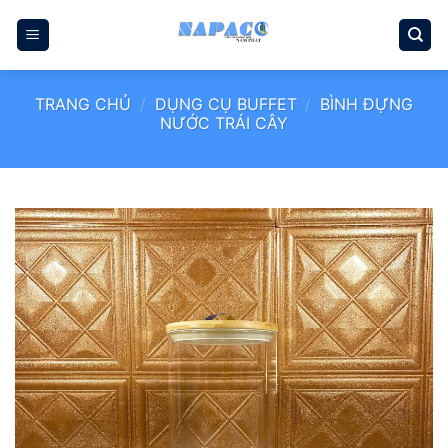
Bỏ
qua
nội
dung
TRANG CHỦ
/
DỤNG CỤ BUFFET
/
BÌNH ĐỰNG
NƯỚC TRÁI CÂY