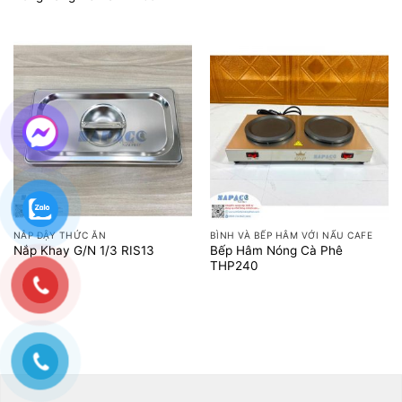
NẮP ĐẬY THỨC ĂN
BÌNH VÀ BẾP HÂM VỚI NẤU CAFE
Bếp Hâm Nóng Cà Phê
Nắp Khay G/N 1/3 RIS13
THP240