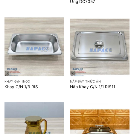
Ứng DC7057
KHAY G/N INOX
NẮP ĐẬY THỨC ĂN
Khay G/N 1/3 RIS
Nắp Khay G/N 1/1 RIS11