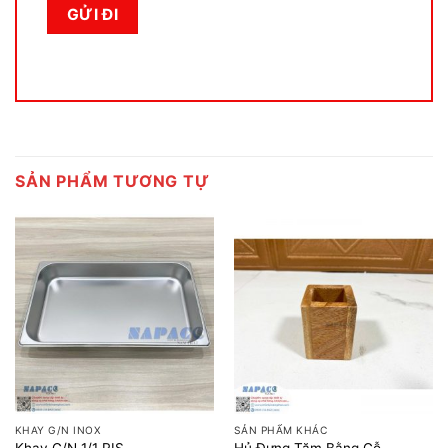
SẢN PHẨM TƯƠNG TỰ
KHAY G/N INOX
SẢN PHẨM KHÁC
Khay G/N 1/1 RIS
Hủ Đựng Tăm Bằng Gỗ