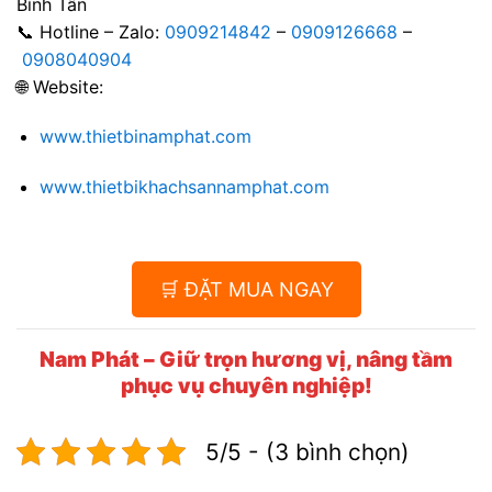
Bình Tân
📞 Hotline – Zalo:
0909214842
–
0909126668
–
0908040904
🌐 Website:
www.thietbinamphat.com
www.thietbikhachsannamphat.com
🛒 ĐẶT MUA NGAY
Nam Phát – Giữ trọn hương vị, nâng tầm
phục vụ chuyên nghiệp!
5/5 - (3 bình chọn)