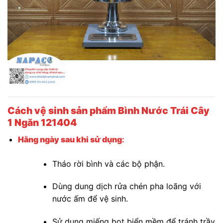
Cách vệ sinh sản phẩm Bình Nước Trái Cây
1 Ngăn 121404
Hằng ngày sau khi sử dụng
:
Tháo rời bình và các bộ phận.
Dùng dung dịch rửa chén pha loãng với
nước ấm để vệ sinh.
Sử dụng miếng bọt biển mềm để tránh trầy