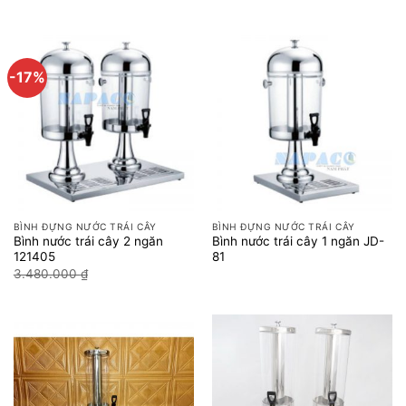
-17%
BÌNH ĐỰNG NƯỚC TRÁI CÂY
BÌNH ĐỰNG NƯỚC TRÁI CÂY
Bình nước trái cây 2 ngăn
Bình nước trái cây 1 ngăn JD-
121405
81
Giá
Giá
3.480.000
₫
2.900.000
₫
gốc
hiện
là:
tại
3.480.000 ₫.
là:
2.900.000 ₫.