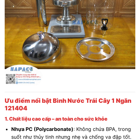
Ưu điểm nổi bật Bình Nước Trái Cây 1 Ngăn
121404
1. Chất liệu cao cấp – an toàn cho sức khỏe
Nhựa PC (Polycarbonate)
: Không chứa BPA, trong
suốt như thủy tinh nhưng nhẹ và chống va đập tốt.