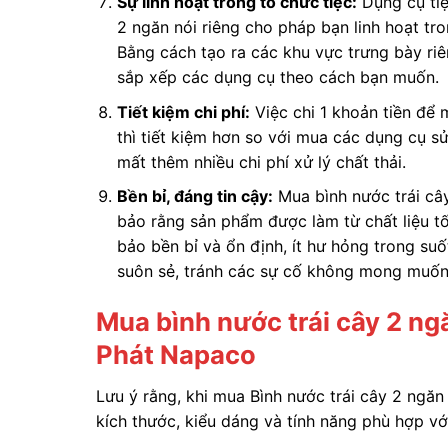
Sự linh hoạt trong tổ chức tiệc:
Dụng cụ tiệ
2 ngăn nói riêng cho pháp bạn linh hoạt tro
Bằng cách tạo ra các khu vực trưng bày ri
sắp xếp các dụng cụ theo cách bạn muốn.
Tiết kiệm chi phí:
Việc chi 1 khoản tiền để 
thì tiết kiệm hơn so với mua các dụng cụ sử
mất thêm nhiều chi phí xử lý chất thải.
Bền bỉ, đáng tin cậy:
Mua bình nước trái câ
bảo rằng sản phẩm được làm từ chất liệu t
bảo bền bỉ và ổn định, ít hư hỏng trong suố
suôn sẻ, tránh các sự cố không mong muốn
Mua bình nước trái cây 2 ng
Phát Napaco
Lưu ý rằng, khi mua Bình nước trái cây 2 ngăn
kích thước, kiểu dáng và tính năng phù hợp vớ