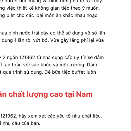
c buffet nói chung và bình đựng nước trái cây
ng việc thiết kế không gian tiệc theo ý muốn.
êng biệt cho các loại món ăn khác nhau hoặc
mua bình nước trái cây có thể sử dụng vô số lần
 dụng 1 lần rồi vứt bỏ. Vừa gây lãng phí lại vừa
y 2 ngăn 121962 từ nhà cung cấp uy tín sẽ đảm
ốt, an toàn với sức khỏe và môi trường. Đảm
t quá trình sử dụng. Để bữa tiệc buffet luôn
.
ăn chất lượng cao tại Nam
 121962, hãy xem xét các yếu tố như chất liệu,
i nhu cầu của bạn.