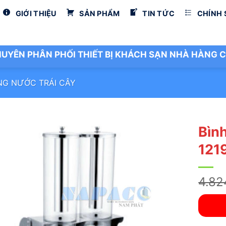
GIỚI THIỆU
SẢN PHẨM
TIN TỨC
CHÍNH
UYÊN PHÂN PHỐI THIẾT BỊ KHÁCH SẠN NHÀ HÀNG C
NG NƯỚC TRÁI CÂY
Bình
121
4.82