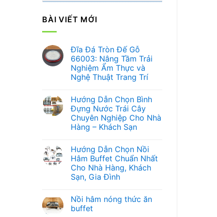
BÀI VIẾT MỚI
Đĩa Đá Tròn Đế Gỗ
66003: Nâng Tầm Trải
Nghiệm Ẩm Thực và
Nghệ Thuật Trang Trí
Không
có
Hướng Dẫn Chọn Bình
bình
luận
Đựng Nước Trái Cây
ở
Chuyên Nghiệp Cho Nhà
Đĩa
Đá
Hàng – Khách Sạn
Tròn
Đế
Không
Gỗ
có
Hướng Dẫn Chọn Nồi
66003:
bình
Nâng
luận
Hâm Buffet Chuẩn Nhất
ở
Tầm
Cho Nhà Hàng, Khách
Hướng
Trải
Dẫn
Nghiệm
Sạn, Gia Đình
Chọn
Ẩm
Bình
Không
Thực
Đựng
có
và
Nồi hâm nóng thức ăn
Nước
bình
Nghệ
Trái
luận
Thuật
buffet
ở
Cây
Trang