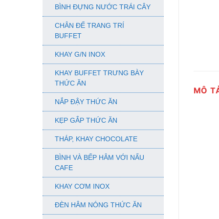
BÌNH ĐỰNG NƯỚC TRÁI CÂY
CHÂN ĐẾ TRANG TRÍ
BUFFET
KHAY G/N INOX
KHAY BUFFET TRƯNG BÀY
THỨC ĂN
MÔ T
NẮP ĐẬY THỨC ĂN
KẸP GẮP THỨC ĂN
THÁP, KHAY CHOCOLATE
BÌNH VÀ BẾP HÂM VỚI NẤU
CAFE
KHAY CƠM INOX
ĐÈN HÂM NÓNG THỨC ĂN