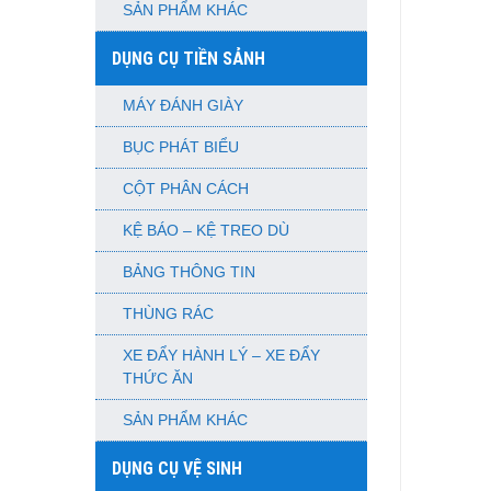
SẢN PHẨM KHÁC
DỤNG CỤ TIỀN SẢNH
MÁY ĐÁNH GIÀY
BỤC PHÁT BIỂU
CỘT PHÂN CÁCH
KỆ BÁO – KỆ TREO DÙ
BẢNG THÔNG TIN
THÙNG RÁC
XE ĐẨY HÀNH LÝ – XE ĐẨY
THỨC ĂN
SẢN PHẨM KHÁC
DỤNG CỤ VỆ SINH