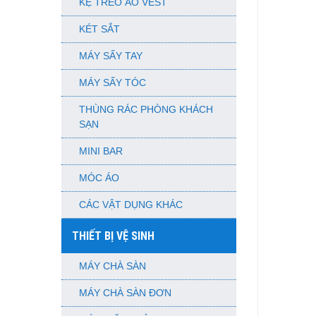
KỆ TREO ÁO VEST
KÉT SẮT
MÁY SẤY TAY
MÁY SẤY TÓC
THÙNG RÁC PHÒNG KHÁCH
SẠN
MINI BAR
MÓC ÁO
CÁC VẬT DỤNG KHÁC
THIẾT BỊ VỆ SINH
MÁY CHÀ SÀN
MÁY CHÀ SÀN ĐƠN