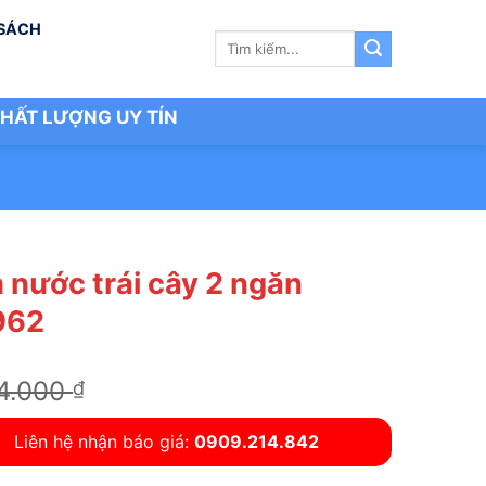
 SÁCH
Tìm
kiếm:
HẤT LƯỢNG UY TÍN
 nước trái cây 2 ngăn
962
Giá
Giá
4.000
4.020.000
₫
₫
gốc
hiện
là:
tại
Liên hệ nhận báo giá:
0909.214.842
4.824.000 ₫.
là: