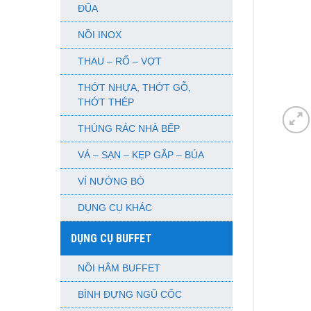
ĐŨA
NỒI INOX
THAU – RỔ – VỢT
THỚT NHỰA, THỚT GỖ,
THỚT THÉP
THÙNG RÁC NHÀ BẾP
VÁ – SẠN – KẸP GẮP – BÚA
VỈ NƯỚNG BÒ
DỤNG CỤ KHÁC
DỤNG CỤ BUFFET
NỒI HÂM BUFFET
BÌNH ĐỰNG NGŨ CỐC