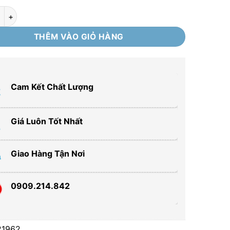
4.020.000 ₫.
ớc trái cây 2 ngăn 121962 số lượng
THÊM VÀO GIỎ HÀNG
Cam Kết Chất Lượng
Giá Luôn Tốt Nhất
Giao Hàng Tận Nơi
0909.214.842
21962