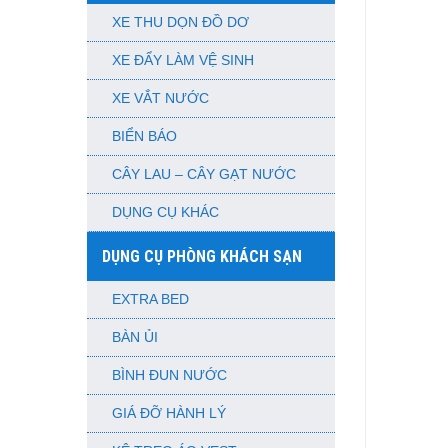
XE THU DỌN ĐỒ DƠ
XE ĐẨY LÀM VỆ SINH
XE VẮT NƯỚC
BIỂN BÁO
CÂY LAU – CÂY GẠT NƯỚC
DỤNG CỤ KHÁC
DỤNG CỤ PHÒNG KHÁCH SẠN
EXTRA BED
BÀN ỦI
BÌNH ĐUN NƯỚC
GIÁ ĐỠ HÀNH LÝ