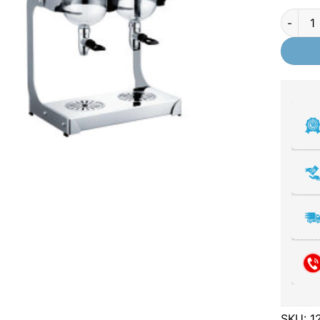
Bình nư
SKU:
1