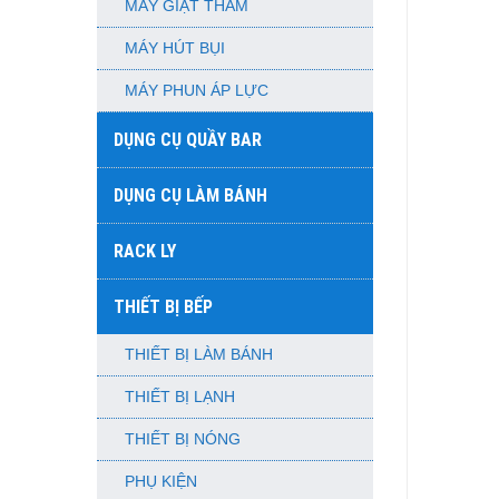
MÁY GIẶT THẢM
MÁY HÚT BỤI
MÁY PHUN ÁP LỰC
DỤNG CỤ QUẦY BAR
DỤNG CỤ LÀM BÁNH
RACK LY
THIẾT BỊ BẾP
THIẾT BỊ LÀM BÁNH
THIẾT BỊ LẠNH
THIẾT BỊ NÓNG
PHỤ KIỆN