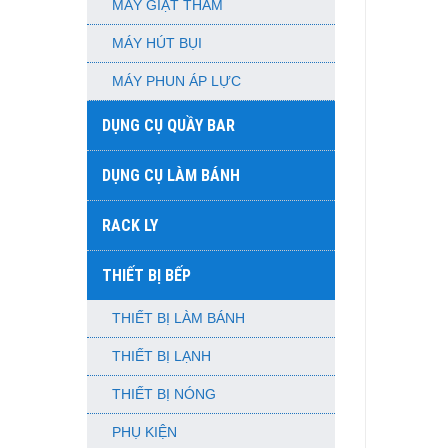
MÁY GIẶT THẢM
MÁY HÚT BỤI
MÁY PHUN ÁP LỰC
DỤNG CỤ QUẦY BAR
DỤNG CỤ LÀM BÁNH
RACK LY
THIẾT BỊ BẾP
THIẾT BỊ LÀM BÁNH
THIẾT BỊ LẠNH
THIẾT BỊ NÓNG
PHỤ KIỆN