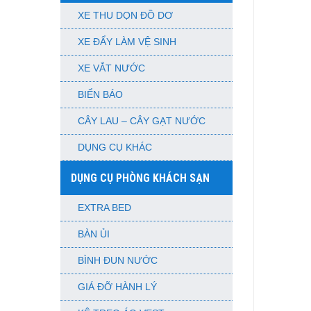
XE THU DỌN ĐỒ DƠ
XE ĐẨY LÀM VỆ SINH
XE VẮT NƯỚC
BIỂN BÁO
CÂY LAU – CÂY GẠT NƯỚC
DỤNG CỤ KHÁC
DỤNG CỤ PHÒNG KHÁCH SẠN
EXTRA BED
BÀN ỦI
BÌNH ĐUN NƯỚC
GIÁ ĐỠ HÀNH LÝ