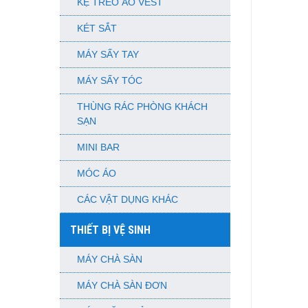
KỆ TREO ÁO VEST
KÉT SẮT
MÁY SẤY TAY
MÁY SẤY TÓC
THÙNG RÁC PHÒNG KHÁCH
SẠN
MINI BAR
MÓC ÁO
CÁC VẬT DỤNG KHÁC
THIẾT BỊ VỆ SINH
MÁY CHÀ SÀN
MÁY CHÀ SÀN ĐƠN