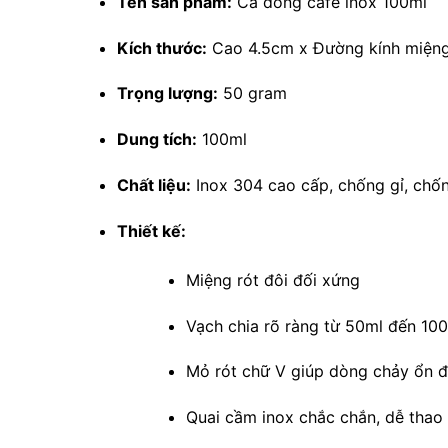
Tên sản phẩm:
Ca đong café inox 100ml
Kích thước:
Cao 4.5cm x Đường kính miện
Trọng lượng:
50 gram
Dung tích:
100ml
Chất liệu:
Inox 304 cao cấp, chống gỉ, chố
Thiết kế:
Miệng rót đôi đối xứng
Vạch chia rõ ràng từ 50ml đến 10
Mỏ rót chữ V giúp dòng chảy ổn đ
Quai cầm inox chắc chắn, dễ thao 