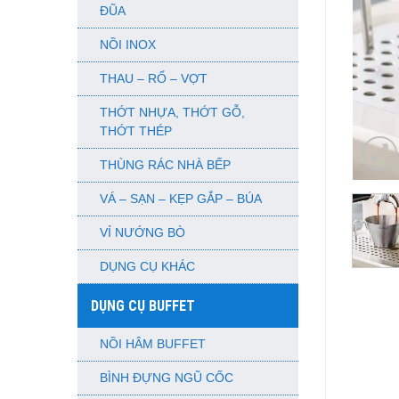
ĐŨA
NỒI INOX
THAU – RỔ – VỢT
THỚT NHỰA, THỚT GỖ,
THỚT THÉP
THÙNG RÁC NHÀ BẾP
VÁ – SẠN – KẸP GẮP – BÚA
VỈ NƯỚNG BÒ
DỤNG CỤ KHÁC
DỤNG CỤ BUFFET
NỒI HÂM BUFFET
BÌNH ĐỰNG NGŨ CỐC