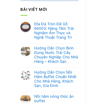
BÀI VIẾT MỚI
Đĩa Đá Tròn Đế Gỗ
66003: Nâng Tầm Trải
Nghiệm Ẩm Thực và
Nghệ Thuật Trang Trí
Không
có
Hướng Dẫn Chọn Bình
bình
luận
Đựng Nước Trái Cây
ở
Chuyên Nghiệp Cho Nhà
Đĩa
Đá
Hàng – Khách Sạn
Tròn
Đế
Không
Gỗ
có
Hướng Dẫn Chọn Nồi
66003:
bình
Nâng
luận
Hâm Buffet Chuẩn Nhất
ở
Tầm
Cho Nhà Hàng, Khách
Hướng
Trải
Dẫn
Nghiệm
Sạn, Gia Đình
Chọn
Ẩm
Bình
Không
Thực
Đựng
có
và
Nồi hâm nóng thức ăn
Nước
bình
Nghệ
Trái
luận
Thuật
buffet
ở
Cây
Trang