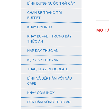
BÌNH ĐỰNG NƯỚC TRÁI CÂY
CHÂN ĐẾ TRANG TRÍ
BUFFET
KHAY G/N INOX
MÔ T
KHAY BUFFET TRƯNG BÀY
THỨC ĂN
NẮP ĐẬY THỨC ĂN
KẸP GẮP THỨC ĂN
THÁP, KHAY CHOCOLATE
BÌNH VÀ BẾP HÂM VỚI NẤU
CAFE
KHAY CƠM INOX
ĐÈN HÂM NÓNG THỨC ĂN