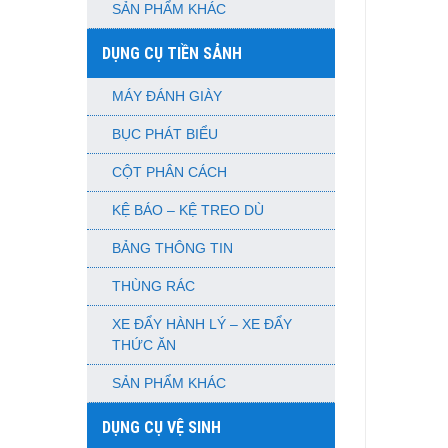
SẢN PHẨM KHÁC
DỤNG CỤ TIỀN SẢNH
MÁY ĐÁNH GIÀY
BỤC PHÁT BIỂU
CỘT PHÂN CÁCH
KỆ BÁO – KỆ TREO DÙ
BẢNG THÔNG TIN
THÙNG RÁC
XE ĐẨY HÀNH LÝ – XE ĐẨY
THỨC ĂN
SẢN PHẨM KHÁC
DỤNG CỤ VỆ SINH