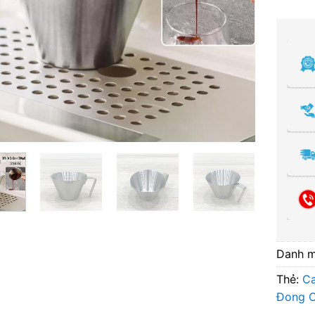
Danh 
Thẻ:
C
Đong C