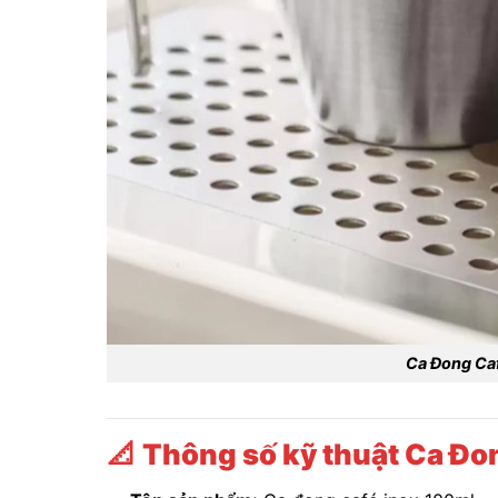
Ca Đong Ca
📐
Thông số kỹ thuật Ca Đo