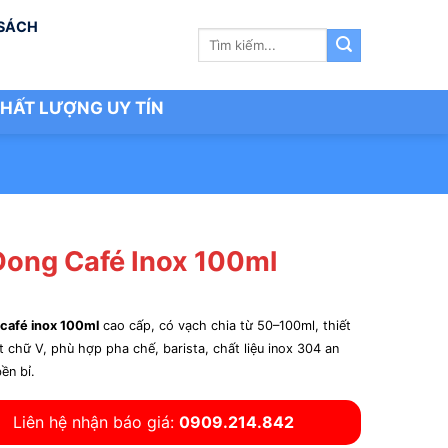
 SÁCH
Tìm
kiếm:
HẤT LƯỢNG UY TÍN
Đong Café Inox 100ml
café inox 100ml
cao cấp, có vạch chia từ 50–100ml, thiết
t chữ V, phù hợp pha chế, barista, chất liệu inox 304 an
ền bỉ.
Liên hệ nhận báo giá:
0909.214.842