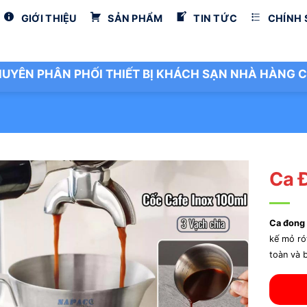
GIỚI THIỆU
SẢN PHẨM
TIN TỨC
CHÍNH
UYÊN PHÂN PHỐI THIẾT BỊ KHÁCH SẠN NHÀ HÀNG C
Ca 
Ca đong 
kế mỏ ró
toàn và b