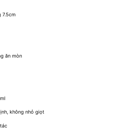
g 7.5cm
ng ăn mòn
0ml
ịnh, không nhỏ giọt
tác