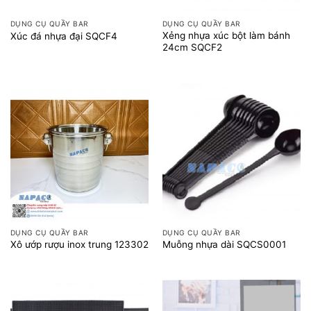
DỤNG CỤ QUẦY BAR
DỤNG CỤ QUẦY BAR
Xẻng nhựa xúc bột làm bánh
Xúc đá nhựa đại SQCF4
24cm SQCF2
DỤNG CỤ QUẦY BAR
DỤNG CỤ QUẦY BAR
Xô ướp rượu inox trung 123302
Muỗng nhựa dài SQCS0001