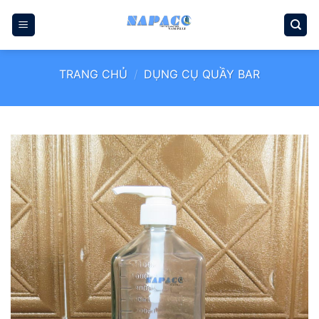
Bỏ
qua
nội
dung
TRANG CHỦ
/
DỤNG CỤ QUẦY BAR