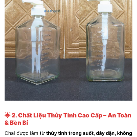
🌟
2. Chất Liệu Thủy Tinh Cao Cấp – An Toàn
& Bền Bỉ
Chai được làm từ
thủy tinh trong suốt, dày dặn, không