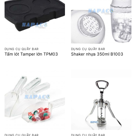
DỤNG CỤ QUẦY BAR
DỤNG CỤ QUẦY BAR
Tấm lót Tamper lớn TPM03
Shaker nhựa 350ml B1003
DỤNG CỤ QUẦY BAR
DỤNG CỤ QUẦY BAR