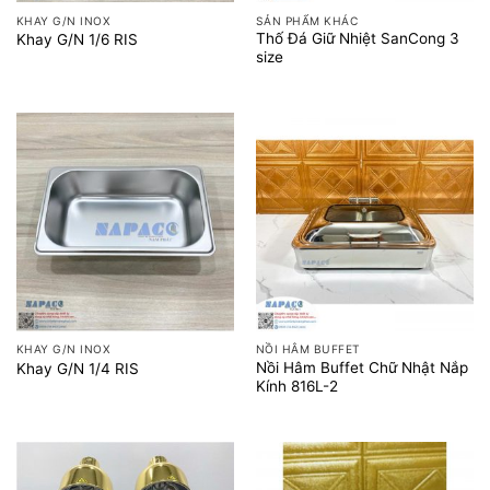
KHAY G/N INOX
SẢN PHẨM KHÁC
Thố Đá Giữ Nhiệt SanCong 3
Khay G/N 1/6 RIS
size
KHAY G/N INOX
NỒI HÂM BUFFET
Nồi Hâm Buffet Chữ Nhật Nắp
Khay G/N 1/4 RIS
Kính 816L-2