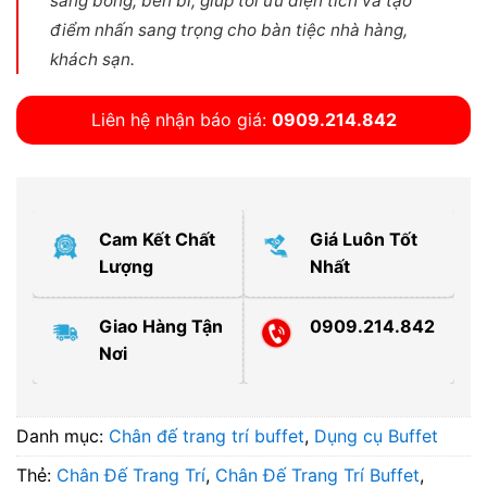
sáng bóng, bền bỉ, giúp tối ưu diện tích và tạo
điểm nhấn sang trọng cho bàn tiệc nhà hàng,
khách sạn.
Liên hệ nhận báo giá:
0909.214.842
Cam Kết Chất
Giá Luôn Tốt
Lượng
Nhất
Giao Hàng Tận
0909.214.842
Nơi
Danh mục:
Chân đế trang trí buffet
,
Dụng cụ Buffet
Thẻ:
Chân Đế Trang Trí
,
Chân Đế Trang Trí Buffet
,