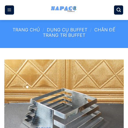
Bỏ
qua
nội
dung
TRANG CHỦ
/
DỤNG CỤ BUFFET
/
CHÂN ĐẾ
TRANG TRÍ BUFFET