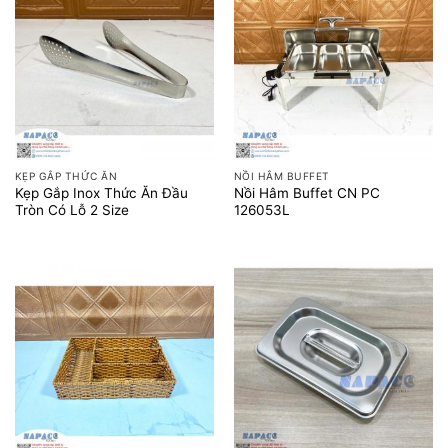
KẸP GẮP THỨC ĂN
NỒI HÂM BUFFET
Kẹp Gắp Inox Thức Ăn Đầu
Nồi Hâm Buffet CN PC
Tròn Có Lỗ 2 Size
126053L