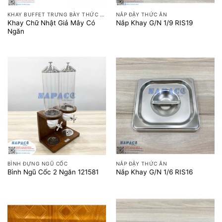
KHAY BUFFET TRƯNG BÀY THỨC ĂN
NẮP ĐẬY THỨC ĂN
Khay Chữ Nhật Giả Mây Có
Nắp Khay G/N 1/9 RIS19
Ngăn
BÌNH ĐỰNG NGŨ CỐC
NẮP ĐẬY THỨC ĂN
Bình Ngũ Cốc 2 Ngăn 121581
Nắp Khay G/N 1/6 RIS16