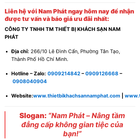
Liên hệ với Nam Phát ngay hôm nay để nhận
được tư vấn và báo giá ưu đãi nhất:
CÔNG TY TNHH TM THIẾT BỊ KHÁCH SẠN NAM
PHÁT
Địa chỉ:
266/10 Lê Đình Cẩn, Phường Tân Tạo,
Thành Phố Hồ Chí Minh.
Hotline – Zalo:
0909214842
–
0909126668
–
0908040904
Website:
www.thietbikhachsannamphat.com
|
www.t
Slogan:
“Nam Phát – Nâng tầm
đẳng cấp không gian tiệc của
bạn!”