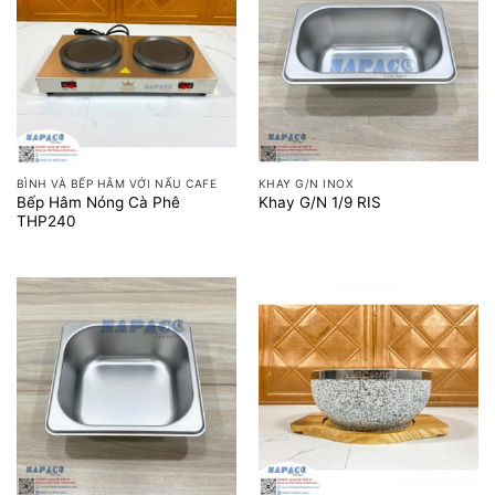
BÌNH VÀ BẾP HÂM VỚI NẤU CAFE
KHAY G/N INOX
Bếp Hâm Nóng Cà Phê
Khay G/N 1/9 RIS
THP240