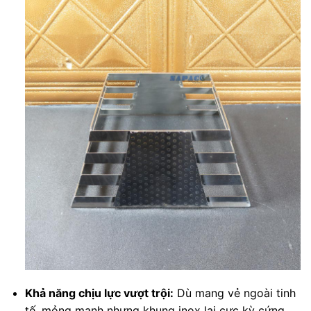
Khả năng chịu lực vượt trội:
Dù mang vẻ ngoài tinh
tế, mỏng manh nhưng khung inox lại cực kỳ cứng