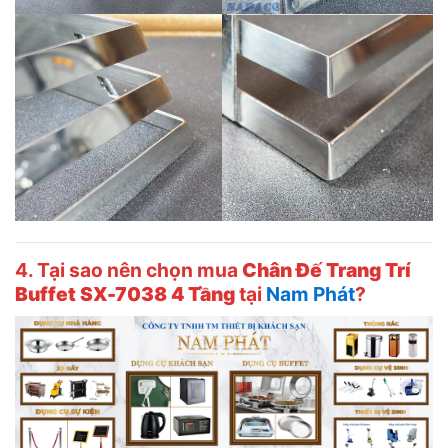
4. Tại sao nên chọn mua
Chân Đế Trang Trí
Buffet SX-7038 4 Tầng
tại
Nam Phát
?