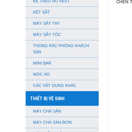
KỆ TREO ÁO VEST
CHÉN T
KÉT SẮT
MÁY SẤY TAY
MÁY SẤY TÓC
THÙNG RÁC PHÒNG KHÁCH
SẠN
MINI BAR
MÓC ÁO
CÁC VẬT DỤNG KHÁC
THIẾT BỊ VỆ SINH
MÁY CHÀ SÀN
MÁY CHÀ SÀN ĐƠN