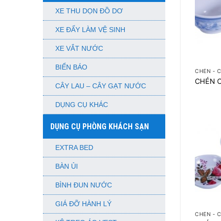
XE THU DỌN ĐỒ DƠ
XE ĐẨY LÀM VỆ SINH
XE VẮT NƯỚC
+
BIỂN BÁO
CHÉN - 
CHÉN 
CÂY LAU – CÂY GẠT NƯỚC
DỤNG CỤ KHÁC
DỤNG CỤ PHÒNG KHÁCH SẠN
EXTRA BED
BÀN ỦI
BÌNH ĐUN NƯỚC
+
GIÁ ĐỠ HÀNH LÝ
CHÉN - 