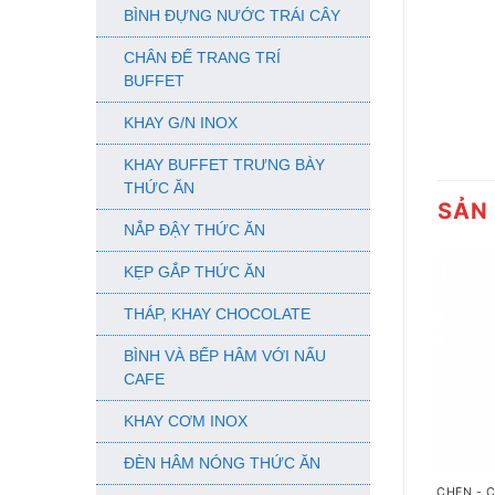
BÌNH ĐỰNG NƯỚC TRÁI CÂY
CHÂN ĐẾ TRANG TRÍ
BUFFET
KHAY G/N INOX
KHAY BUFFET TRƯNG BÀY
THỨC ĂN
SẢN
NẮP ĐẬY THỨC ĂN
KẸP GẮP THỨC ĂN
THÁP, KHAY CHOCOLATE
BÌNH VÀ BẾP HÂM VỚI NẤU
CAFE
KHAY CƠM INOX
+
ĐÈN HÂM NÓNG THỨC ĂN
CHÉN - 