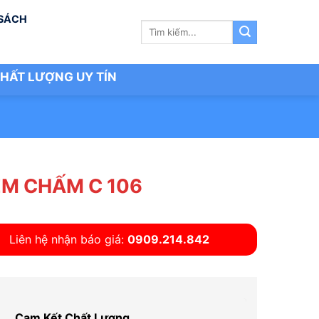
 SÁCH
Tìm
kiếm:
HẤT LƯỢNG UY TÍN
M CHẤM C 106
Liên hệ nhận báo giá:
0909.214.842
Cam Kết Chất Lượng