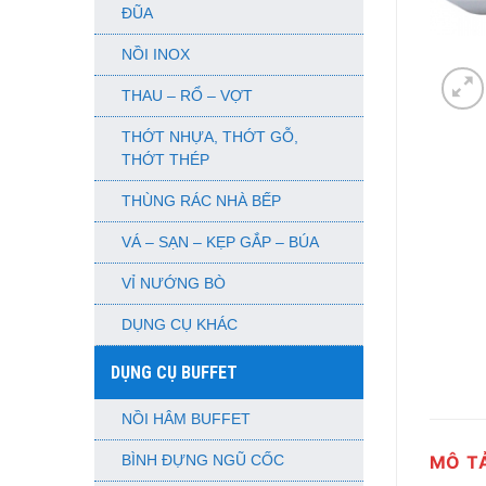
ĐŨA
NỒI INOX
THAU – RỔ – VỢT
THỚT NHỰA, THỚT GỖ,
THỚT THÉP
THÙNG RÁC NHÀ BẾP
VÁ – SẠN – KẸP GẮP – BÚA
VỈ NƯỚNG BÒ
DỤNG CỤ KHÁC
DỤNG CỤ BUFFET
NỒI HÂM BUFFET
MÔ T
BÌNH ĐỰNG NGŨ CỐC