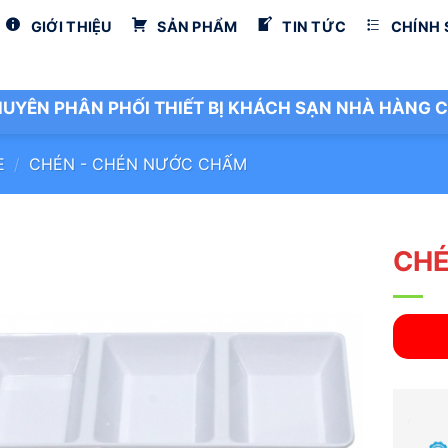
GIỚI THIỆU
SẢN PHẨM
TIN TỨC
CHÍNH
UYÊN PHÂN PHỐI THIẾT BỊ KHÁCH SẠN NHÀ HÀNG C
E
/
CHÉN - CHÉN NƯỚC CHẤM
CHÉ