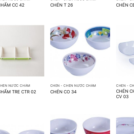
CHẤM CC 42
CHÉN T 26
CHÉN C
+
+
CHÉN NƯỚC CHẤM
CHÉN - CHÉN NƯỚC CHẤM
CHÉN - C
CHÉN CH
HẤM TRE CTR 02
CHÉN CO 34
CV 03