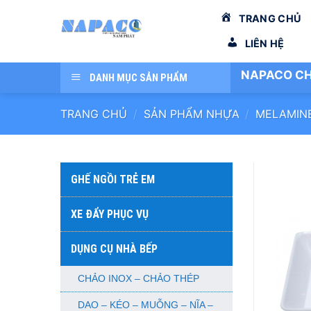
Bỏ
TRANG CHỦ
qua
nội
LIÊN HỆ
dung
NAPACO CH
DANH MỤC SẢN PHẨM
TRANG CHỦ
/
SẢN PHẨM NHỰA
/
MELAMIN
GHẾ NGỒI TRẺ EM
XE ĐẨY PHỤC VỤ
DỤNG CỤ NHÀ BẾP
CHẢO INOX – CHẢO THÉP
DAO – KÉO – MUỖNG – NĨA –