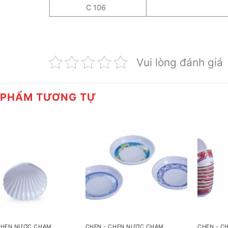
C 106
Vui lòng đánh giá
 PHẨM TƯƠNG TỰ
+
+
CHÉN NƯỚC CHẤM
CHÉN - CHÉN NƯỚC CHẤM
CHÉN - C