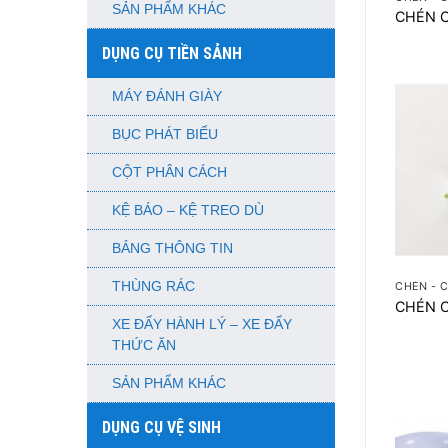
SẢN PHẨM KHÁC
CHÉN 
DỤNG CỤ TIỀN SẢNH
MÁY ĐÁNH GIÀY
BỤC PHÁT BIỂU
CỘT PHÂN CÁCH
KỆ BÁO – KỆ TREO DÙ
BẢNG THÔNG TIN
+
THÙNG RÁC
CHÉN - 
CHÉN C
XE ĐẨY HÀNH LÝ – XE ĐẨY
THỨC ĂN
SẢN PHẨM KHÁC
DỤNG CỤ VỆ SINH