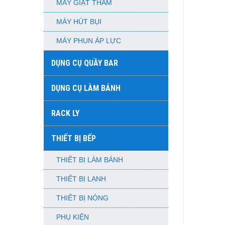
MÁY GIẶT THẢM
MÁY HÚT BỤI
MÁY PHUN ÁP LỰC
DỤNG CỤ QUẦY BAR
DỤNG CỤ LÀM BÁNH
RACK LY
THIẾT BỊ BẾP
THIẾT BỊ LÀM BÁNH
THIẾT BỊ LẠNH
THIẾT BỊ NÓNG
PHỤ KIỆN