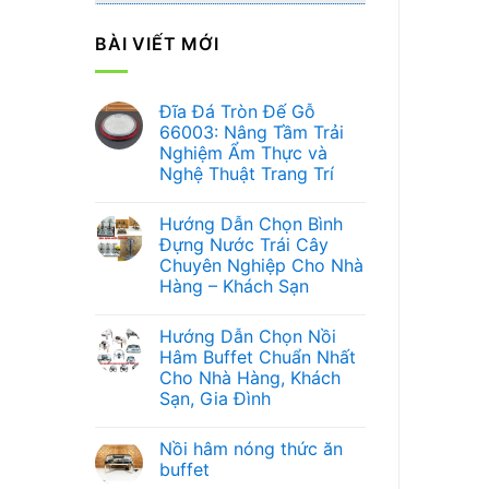
BÀI VIẾT MỚI
Đĩa Đá Tròn Đế Gỗ
66003: Nâng Tầm Trải
Nghiệm Ẩm Thực và
Nghệ Thuật Trang Trí
Không
có
Hướng Dẫn Chọn Bình
bình
luận
Đựng Nước Trái Cây
ở
Chuyên Nghiệp Cho Nhà
Đĩa
Đá
Hàng – Khách Sạn
Tròn
Đế
Không
Gỗ
có
Hướng Dẫn Chọn Nồi
66003:
bình
Nâng
luận
Hâm Buffet Chuẩn Nhất
ở
Tầm
Cho Nhà Hàng, Khách
Hướng
Trải
Dẫn
Nghiệm
Sạn, Gia Đình
Chọn
Ẩm
Bình
Không
Thực
Đựng
có
và
Nồi hâm nóng thức ăn
Nước
bình
Nghệ
Trái
luận
Thuật
buffet
ở
Cây
Trang