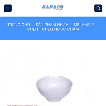
Bỏ
qua
nội
dung
TRANG CHỦ
/
SẢN PHẨM NHỰA
/
MELAMINE
/
CHÉN - CHÉN NƯỚC CHẤM