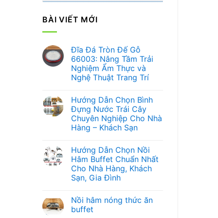
BÀI VIẾT MỚI
Đĩa Đá Tròn Đế Gỗ
66003: Nâng Tầm Trải
Nghiệm Ẩm Thực và
Nghệ Thuật Trang Trí
Không
có
Hướng Dẫn Chọn Bình
bình
luận
Đựng Nước Trái Cây
ở
Chuyên Nghiệp Cho Nhà
Đĩa
Đá
Hàng – Khách Sạn
Tròn
Đế
Không
Gỗ
có
Hướng Dẫn Chọn Nồi
66003:
bình
Nâng
luận
Hâm Buffet Chuẩn Nhất
ở
Tầm
Cho Nhà Hàng, Khách
Hướng
Trải
Dẫn
Nghiệm
Sạn, Gia Đình
Chọn
Ẩm
Bình
Không
Thực
Đựng
có
và
Nồi hâm nóng thức ăn
Nước
bình
Nghệ
Trái
luận
Thuật
buffet
ở
Cây
Trang