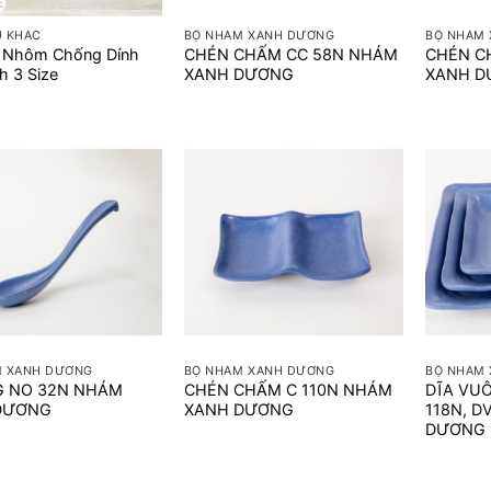
Ụ KHÁC
BỘ NHÁM XANH DƯƠNG
BỘ NHÁM
u Nhôm Chống Dính
CHÉN CHẤM CC 58N NHÁM
CHÉN C
h 3 Size
XANH DƯƠNG
XANH 
+
+
M XANH DƯƠNG
BỘ NHÁM XANH DƯƠNG
BỘ NHÁM
 NO 32N NHÁM
CHÉN CHẤM C 110N NHÁM
DĨA VUÔ
DƯƠNG
XANH DƯƠNG
118N, D
DƯƠNG