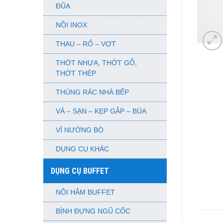
ĐŨA
NỒI INOX
THAU – RỔ – VỢT
THỚT NHỰA, THỚT GỖ,
THỚT THÉP
THÙNG RÁC NHÀ BẾP
VÁ – SẠN – KẸP GẮP – BÚA
VỈ NƯỚNG BÒ
DỤNG CỤ KHÁC
DỤNG CỤ BUFFET
NỒI HÂM BUFFET
BÌNH ĐỰNG NGŨ CỐC