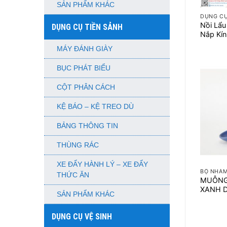
SẢN PHẨM KHÁC
DỤNG C
Nồi Lẩ
DỤNG CỤ TIỀN SẢNH
Nắp Kín
MÁY ĐÁNH GIÀY
BỤC PHÁT BIỂU
CỘT PHÂN CÁCH
KỆ BÁO – KỆ TREO DÙ
BẢNG THÔNG TIN
THÙNG RÁC
+
XE ĐẨY HÀNH LÝ – XE ĐẨY
BỘ NHÁ
THỨC ĂN
MUỖNG
XANH 
SẢN PHẨM KHÁC
DỤNG CỤ VỆ SINH