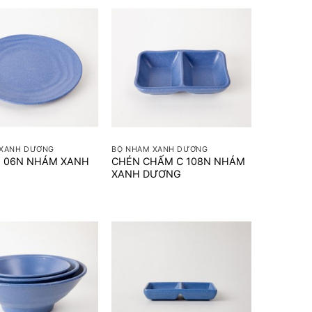
+
 XANH DƯƠNG
BỘ NHÁM XANH DƯƠNG
G 06N NHÁM XANH
CHÉN CHẤM C 108N NHÁM
XANH DƯƠNG