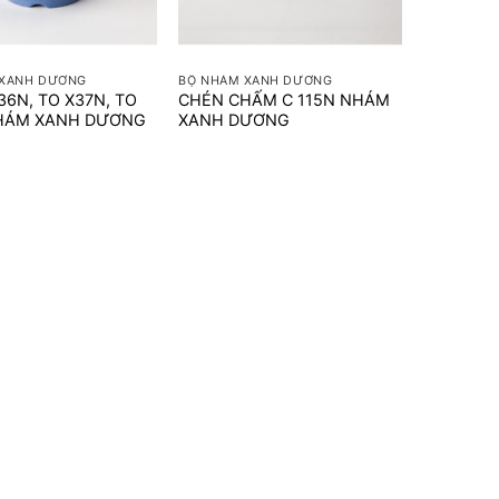
+
 XANH DƯƠNG
BỘ NHÁM XANH DƯƠNG
36N, TO X37N, TO
CHÉN CHẤM C 115N NHÁM
HÁM XANH DƯƠNG
XANH DƯƠNG