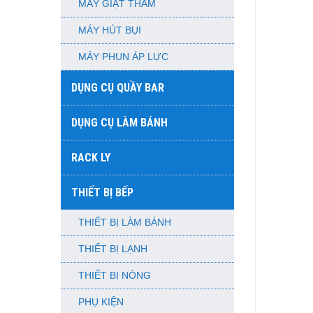
MÁY GIẶT THẢM
MÁY HÚT BỤI
MÁY PHUN ÁP LỰC
DỤNG CỤ QUẦY BAR
DỤNG CỤ LÀM BÁNH
RACK LY
THIẾT BỊ BẾP
THIẾT BỊ LÀM BÁNH
THIẾT BỊ LẠNH
THIẾT BỊ NÓNG
PHỤ KIỆN