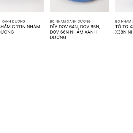
+
+
M XANH DƯƠNG
BỘ NHÁM XANH DƯƠNG
BỘ NHÁM
CHẤM C 111N NHÁM
DĨA DOV 64N, DOV 65N,
TÔ TO X
DƯƠNG
DOV 66N NHÁM XANH
X38N N
DƯƠNG