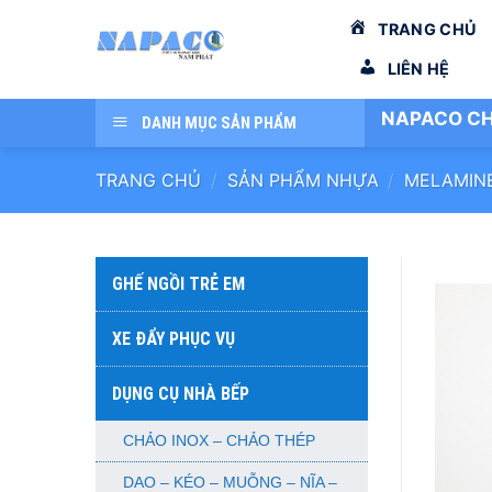
Bỏ
TRANG CHỦ
qua
nội
LIÊN HỆ
dung
NAPACO CH
DANH MỤC SẢN PHẨM
TRANG CHỦ
/
SẢN PHẨM NHỰA
/
MELAMIN
GHẾ NGỒI TRẺ EM
XE ĐẨY PHỤC VỤ
DỤNG CỤ NHÀ BẾP
CHẢO INOX – CHẢO THÉP
DAO – KÉO – MUỖNG – NĨA –