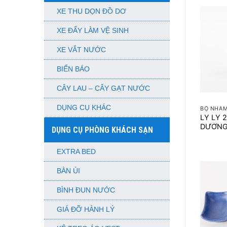
XE THU DỌN ĐỒ DƠ
XE ĐẨY LÀM VỆ SINH
XE VẮT NƯỚC
BIỂN BÁO
CÂY LAU – CÂY GẠT NƯỚC
+
DỤNG CỤ KHÁC
BỘ NHÁ
LY LY
DƯƠN
DỤNG CỤ PHÒNG KHÁCH SẠN
EXTRA BED
BÀN ỦI
BÌNH ĐUN NƯỚC
GIÁ ĐỠ HÀNH LÝ