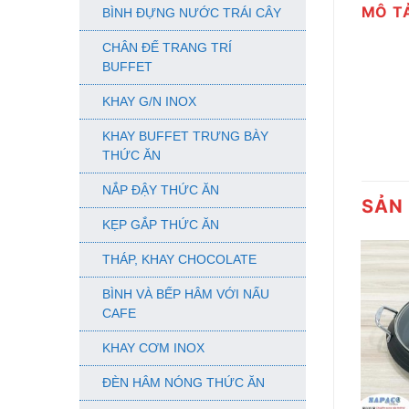
MÔ T
BÌNH ĐỰNG NƯỚC TRÁI CÂY
CHÂN ĐẾ TRANG TRÍ
BUFFET
KHAY G/N INOX
KHAY BUFFET TRƯNG BÀY
THỨC ĂN
NẮP ĐẬY THỨC ĂN
SẢN
KẸP GẮP THỨC ĂN
THÁP, KHAY CHOCOLATE
BÌNH VÀ BẾP HÂM VỚI NẤU
CAFE
KHAY CƠM INOX
ĐÈN HÂM NÓNG THỨC ĂN
+