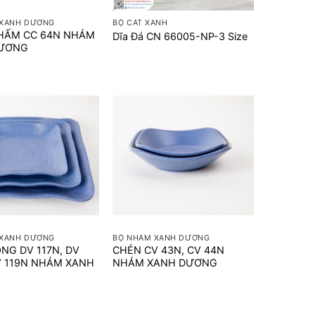
 XANH DƯƠNG
BỘ CÁT XANH
HẤM CC 64N NHÁM
Dĩa Đá CN 66005-NP-3 Size
DƯƠNG
+
 XANH DƯƠNG
BỘ NHÁM XANH DƯƠNG
NG DV 117N, DV
CHÉN CV 43N, CV 44N
V 119N NHÁM XANH
NHÁM XANH DƯƠNG