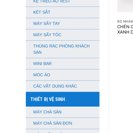
KỆ TREO ÁO VEST
+
KÉT SẮT
BỘ NHÁ
MÁY SẤY TAY
CHÉN 
XANH 
MÁY SẤY TÓC
THÙNG RÁC PHÒNG KHÁCH
SẠN
MINI BAR
MÓC ÁO
CÁC VẬT DỤNG KHÁC
THIẾT BỊ VỆ SINH
MÁY CHÀ SÀN
MÁY CHÀ SÀN ĐƠN