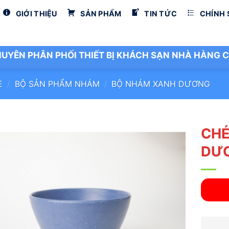
GIỚI THIỆU
SẢN PHẨM
TIN TỨC
CHÍNH
UYÊN PHÂN PHỐI THIẾT BỊ KHÁCH SẠN NHÀ HÀNG C
E
/
BỘ SẢN PHẨM NHÁM
/
BỘ NHÁM XANH DƯƠNG
CHÉ
DƯ