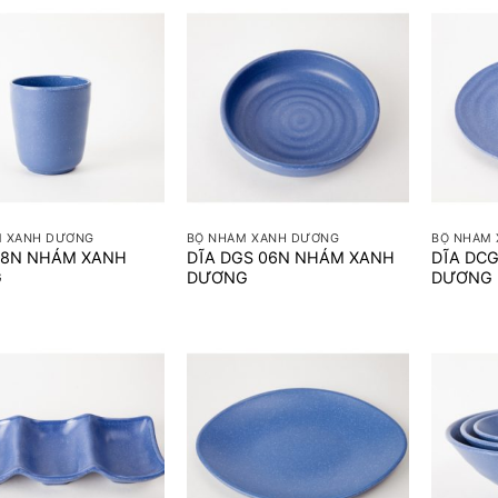
+
+
M XANH DƯƠNG
BỘ NHÁM XANH DƯƠNG
BỘ NHÁM
 28N NHÁM XANH
DĨA DGS 06N NHÁM XANH
DĨA DC
G
DƯƠNG
DƯƠNG