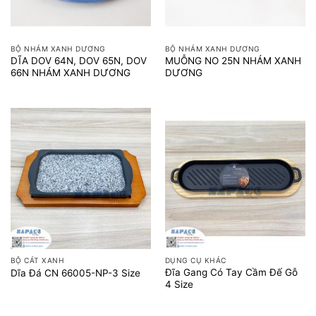
BỘ NHÁM XANH DƯƠNG
BỘ NHÁM XANH DƯƠNG
DĨA DOV 64N, DOV 65N, DOV
MUỖNG NO 25N NHÁM XANH
66N NHÁM XANH DƯƠNG
DƯƠNG
BỘ CÁT XANH
DỤNG CỤ KHÁC
Đĩa Gang Có Tay Cầm Đế Gỗ
Dĩa Đá CN 66005-NP-3 Size
4 Size