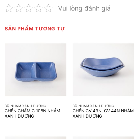
Vui lòng đánh giá
SẢN PHẨM TƯƠNG TỰ
BỘ NHÁM XANH DƯƠNG
BỘ NHÁM XANH DƯƠNG
CHÉN CHẤM C 108N NHÁM
CHÉN CV 43N, CV 44N NHÁM
XANH DƯƠNG
XANH DƯƠNG