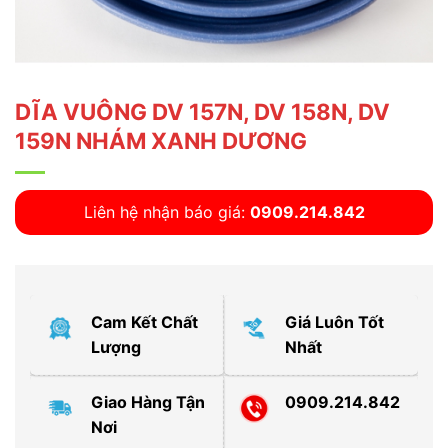
DĨA VUÔNG DV 157N, DV 158N, DV
159N NHÁM XANH DƯƠNG
Liên hệ nhận báo giá:
0909.214.842
Cam Kết Chất
Giá Luôn Tốt
Lượng
Nhất
Giao Hàng Tận
0909.214.842
Nơi