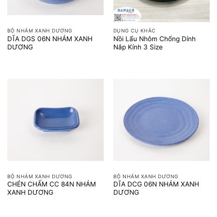
BỘ NHÁM XANH DƯƠNG
DỤNG CỤ KHÁC
DĨA DGS 06N NHÁM XANH
Nồi Lẩu Nhôm Chống Dính
DƯƠNG
Nắp Kính 3 Size
BỘ NHÁM XANH DƯƠNG
BỘ NHÁM XANH DƯƠNG
CHÉN CHẤM CC 84N NHÁM
DĨA DCG 06N NHÁM XANH
XANH DƯƠNG
DƯƠNG