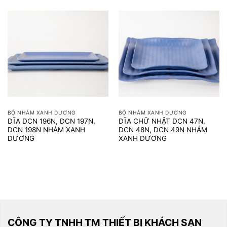
BỘ NHÁM XANH DƯƠNG
BỘ NHÁM XANH DƯƠNG
DĨA DCN 196N, DCN 197N,
DĨA CHỮ NHẬT DCN 47N,
DCN 198N NHÁM XANH
DCN 48N, DCN 49N NHÁM
DƯƠNG
XANH DƯƠNG
CÔNG TY TNHH TM THIẾT BỊ KHÁCH SẠN