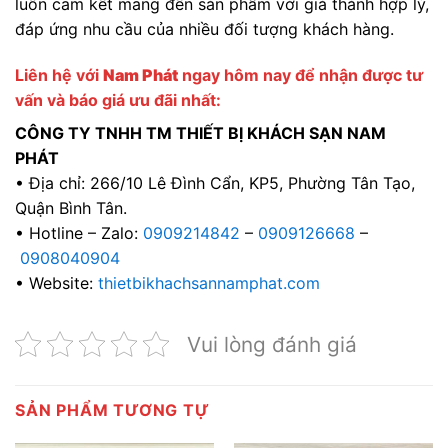
luôn cam kết mang đến sản phẩm với giá thành hợp lý,
đáp ứng nhu cầu của nhiều đối tượng khách hàng.
Liên hệ với
Nam Phát
ngay hôm nay để nhận được tư
vấn và báo giá ưu đãi nhất:
CÔNG TY TNHH TM THIẾT BỊ KHÁCH SẠN NAM
PHÁT
• Địa chỉ: 266/10 Lê Đình Cẩn, KP5, Phường Tân Tạo,
Quận Bình Tân.
• Hotline – Zalo:
0909214842
–
0909126668
–
0908040904
• Website:
thietbikhachsannamphat.com
Vui lòng đánh giá
SẢN PHẨM TƯƠNG TỰ