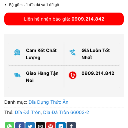
Bộ gồm : 1 dĩa đá và 1 đế gỗ
Liên hệ nhận báo giá:
0909.214.842
Cam Kết Chất
Giá Luôn Tốt
Lượng
Nhất
Giao Hàng Tận
0909.214.842
Nơi
Danh mục:
Dĩa Đựng Thức Ăn
Thẻ:
Dĩa Đá Tròn
,
Dĩa Đá Tròn 66003-2