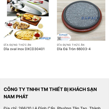
DĨA ĐỰNG THỨC ĂN
DĨA ĐỰNG THỨC ĂN
Dĩa oval inox DXCD30401
Dĩa Đá Tròn 66003-4
CÔNG TY TNHH TM THIẾT BỊ KHÁCH SẠN
NAM PHÁT
Địa chỉ: 266/10 Lê Đình Cẩn, Phường Tân Tạo, Thành